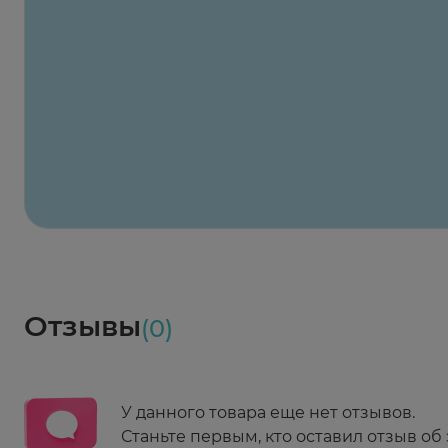
при увеличенной потребности (период рос
лечении антибиотиками и при химиотерап
Заказать здесь
при сниженном потреблении (снижение ве
заболевания).
Х2
Максавит
При указанных состояниях редко наблюдаетс
2 424 ₽
824 ₽
824 ₽
824 ₽
824 ₽
8
2-й Боткинский пр., 5, корп. 3
распространенных минералов и редких элем
Пн-Пт 08:00 - 21:00
Сб,Вс 09:00-21:00
Выберите дату доставки
Весь заказ в наличии
Препарат Супрадин создан как полный мул
сегодня
и позволяющий проводить их лечение.
Заказать здесь
Доставка
Социалочка
Забрать весь заказ ~ 25 мая
Грузинский пер., 3А
Ежедневно 08:00 - 21:00
Отзывы
(0)
Заказать здесь
У данного товара еще нет отзывов.
Станьте первым, кто оставил отзыв об 