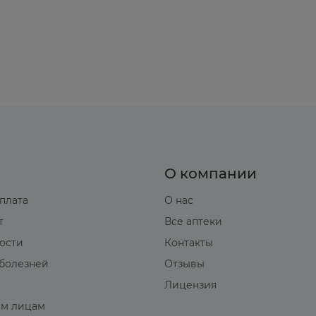
О компании
оплата
О нас
т
Все аптеки
вости
Контакты
болезней
Отзывы
Лицензия
м лицам