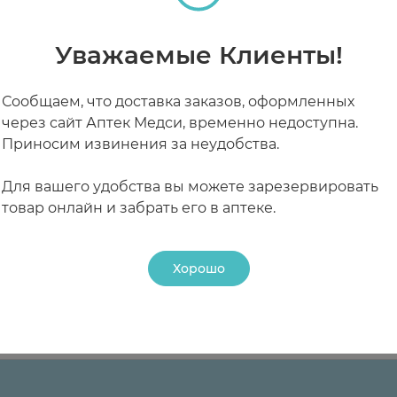
ом входящих в состав витаминов и минералов.
, участвует в формировании и поддержании структуры
ные и другие несбалансированные диеты, пожилой в
Уважаемые Клиенты!
ца и способствует нормальному функционированию 
по- и авитаминозов и недостатке минеральных веще
ии тканей, в том числе, клеток кожи.
 питании (диеты);
Сообщаем, что доставка заказов, оформленных
туры и функции костей, зубов, десен, оказывает вли
 нагрузках;
я недостаток только одного из витаминов. Кроме то
через сайт Аптек Медси, временно недоступна.
истемы.
 что совершенно безвредно, и объясняется наличие
ельных и/или тяжело протекающих заболеваний, в 
ентов.
Приносим извинения за неудобства.
обствует нормальному функционированию нервной с
хара (сахарозы). При приеме рекомендованной суто
оголизма, при назначении антибиотикотерапии, хим
ржании структуры и функции костей, зубов и десен
отиводиабетической диеты (1 г кристаллического сах
аминный комплекс, способствующий предупреждени
Для вашего удобства вы можете зарезервировать
льция в организме, содействуя всасыванию этих ве
ктозе следует принимать Супрадин в форме шипучих
 кормлении грудью
теках
я и поддерживать умственное и физическое состоян
товар онлайн и забрать его в аптеке.
 в период грудного вскармливания при условии со
онирование эритроцитов, предохраняет от повреж
 в случае приема препарата в рекомендованных доза
ссах, способствует усвоению белка.
Хорошо
 метаболизма жиров, белков и углеводов.
льно-восстановительных процессах, обеспечивает пе
ии на один или несколько компонентов препарата;
РАБОТАЮТ СЕЙЧАС
КРУГЛОСУТОЧНЫЕ
ьмитат) — 3333 МЕ, Витамин B1 (тиамина мононитрат) 
 зубов, способствует нормальной свертываемости кр
мг, Витамин B12 (цианокобаламин) — 5 мкг, Витамин C
и костной тканей, а также принимает участие в синт
мин E (токоферола ацетат) — 10 мг, Биотин — 0,25 мг
ажной составной частью гемоглобина, который обесп