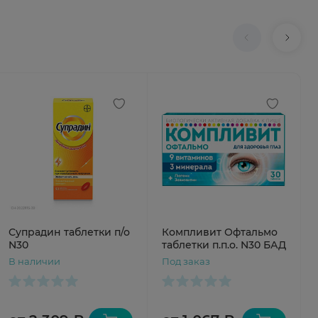
Супрадин таблетки п/о
Компливит Офтальмо
N30
таблетки п.п.о. N30 БАД
В наличии
Под заказ