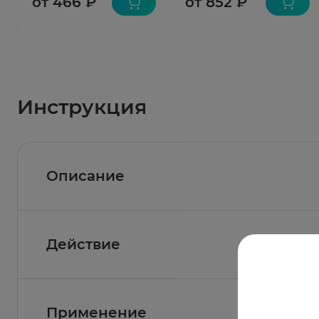
от 466 ₽
от 852 ₽
Инструкция
Описание
Активные компоненты и инновац
Действие
Недостаток витаминов наблюдается в следу
- при увеличенной потребности (период рос
Фармакологическое действие
Применение
лечение антибиотиками, проведение курса 