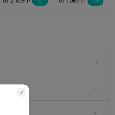
от 2 309 ₽
от 1 067 ₽
пожилой возраст, период выздоровления,