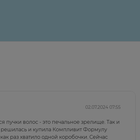
24 ₽
са «КОМПЛИВИТ® Формула роста волос» экстракт ка
овместно с витаминами и минералами) поддержанию
 2-замещенный безводный, инозит, серенои ползуч
ксид, альфа-токоферола ацетат, ретинола пальмитат
оксина гидрохлорид, биотин, тальк, магния стеарат
игинальной упаковке.
02.07.2024 07:55
я пучки волос - это печальное зрелище. Так и
 я решилась и купила Компливит Формулу
, как раз хватило одной коробочки. Сейчас