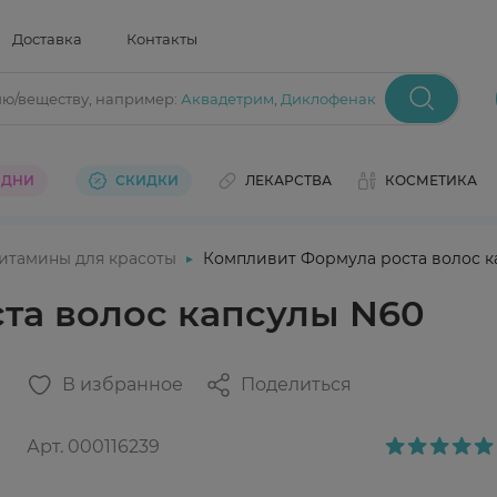
Доставка
Контакты
ию/веществу
, например:
Аквадетрим
,
Диклофенак
 ДНИ
СКИДКИ
ЛЕКАРСТВА
КОСМЕТИКА
итамины для красоты
Компливит Формула роста волос к
та волос капсулы N60
В избранное
Поделиться
Арт.
000116239