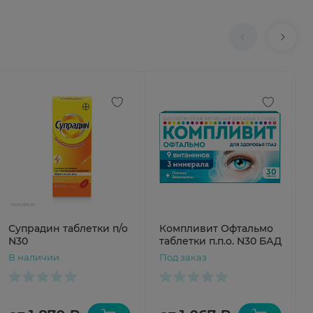
Супрадин таблетки п/о
Компливит Офтальмо
N30
таблетки п.п.о. N30 БАД
В наличии
Под заказ