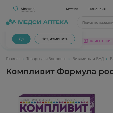
Москва
Аптеки
Лицензия
Поиск по назван
Ваш город Москва?
Да
Нет, изменить
КАТАЛОГ
АКЦИИ
КЛИЕНТСКИЕ
Главная
Товары для Здоровья
Витамины и БАД
В
Компливит Формула рос