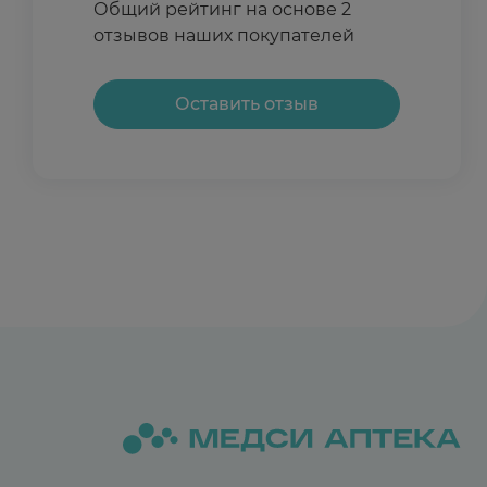
Общий рейтинг на основе 2
результатом удовлетворена. Волосы не выпадаю
отзывов наших покупателей
Оставить отзыв
Отзыв полезен?
0
0