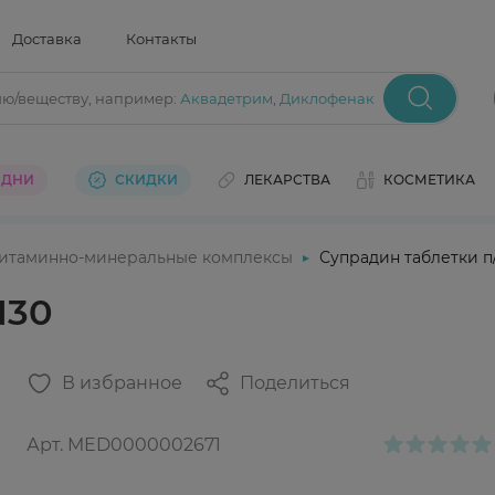
Доставка
Контакты
ию/веществу
, например:
Аквадетрим
,
Диклофенак
 ДНИ
СКИДКИ
ЛЕКАРСТВА
КОСМЕТИКА
итаминно-минеральные комплексы
Супрадин таблетки п
N30
В избранное
Поделиться
Арт.
MED0000002671