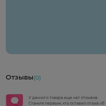
Заказать здесь
Х2
Максавит
2 424 ₽
824 ₽
824 ₽
824 ₽
824 ₽
8
2-й Боткинский пр., 5, корп. 3
Пн-Пт 08:00 - 21:00
Сб,Вс 09:00-21:00
Выберите дату доставки
Весь заказ в наличии
сегодня
Заказать здесь
Доставка
Социалочка
Забрать весь заказ ~ 25 мая
Грузинский пер., 3А
Ежедневно 08:00 - 21:00
Отзывы
(0)
Заказать здесь
У данного товара еще нет отзывов.
Станьте первым, кто оставил отзыв об 