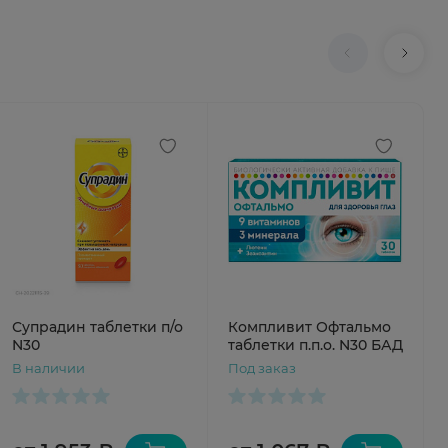
Супрадин таблетки п/о
Компливит Офтальмо
N30
таблетки п.п.о. N30 БАД
В наличии
Под заказ