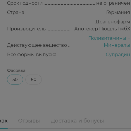
Срок годности
не ограничен
Страна
Германия
Драгенофарм
Производитель
Апотекер Пюшль ГмбХ
Поливитамины +
Действующее вещество
Минералы
Все формы выпуска
Супрадин
Фасовка
30
60
ках
Отзывы
Доставка и бонусы