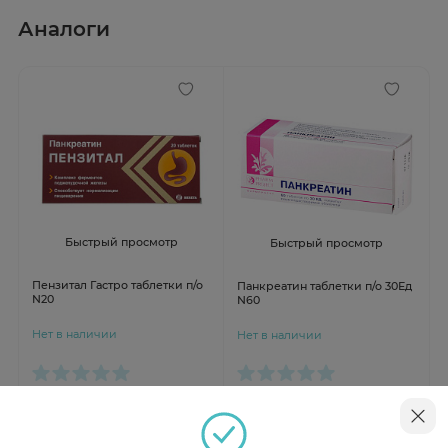
Аналоги
Быстрый просмотр
Быстрый просмотр
Пензитал Гастро таблетки п/о
Панкреатин таблетки п/о 30Ед
N20
N60
Нет в наличии
Нет в наличии