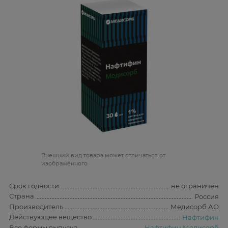
Bнешний вид товара может отличаться от
изображённого
Срок годности
не ограничен
Страна
Россия
Производитель
Медисорб АО
Действующее вещество
Нафтифин
Все формы выпуска
Нафтифин Медисорб