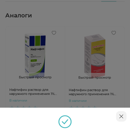
Аналоги
Быстрый просмотр
Быстрый просмотр
Нафтифин раствор для
Нафтифин раствор для
наружного применения 1%
наружного применения 1%
10мл Южфарм
10мл Ивановская ФФ
В наличии
В наличии
от 273 ₽
от 527 ₽