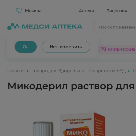
Москва
Аптеки
Лицензия
Поиск по назван
Ваш город Москва?
Да
Нет, изменить
КАТАЛОГ
АКЦИИ
КЛИЕНТСКИЕ
Главная
Товары для Здоровья
Лекарства и БАД
П
Микодерил раствор для