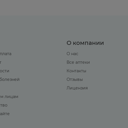
О компании
оплата
О нас
т
Все аптеки
вости
Контакты
болезней
Отзывы
Лицензия
м лицам
ство
сайте