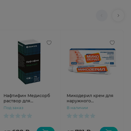
Нафтифин Медисорб
Микодерил крем для
раствор для
наружного
наружного
применения 1% 15г N1
Под заказ
В наличии
применения 1% 10мл