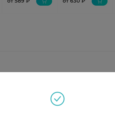
от 589 ₽
от 630 ₽
10 мг;
 — 50 мг; этанол (этиловый спирт 95%) — 400 мг; во