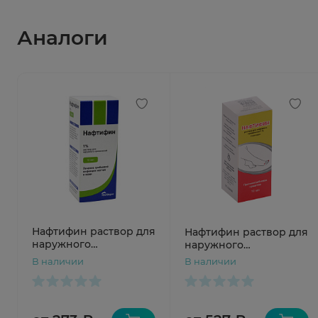
Аналоги
Нафтифин раствор для
Нафтифин раствор для
наружного
наружного
применения 1% 10мл
применения 1% 10мл
В наличии
В наличии
Южфарм
Ивановская ФФ