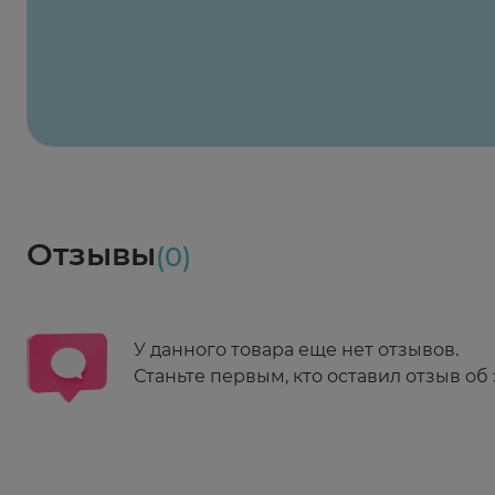
2 424 ₽
824 ₽
824 ₽
824 ₽
824 ₽
8
2-й Боткинский пр., 5, корп. 3
Пн-Пт 08:00 - 21:00
Сб,Вс 09:00-21:00
Выберите дату доставки
Весь заказ в наличии
сегодня
Заказать здесь
Доставка
Социалочка
Забрать весь заказ ~ 25 мая
Грузинский пер., 3А
Ежедневно 08:00 - 21:00
Отзывы
(0)
Заказать здесь
У данного товара еще нет отзывов.
Станьте первым, кто оставил отзыв об 