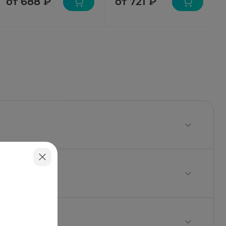
от 688 ₽
от 721 ₽
да очищенная — до 1 мл