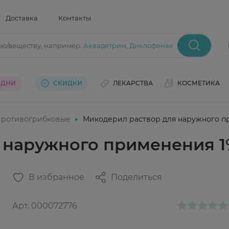
Доставка
Контакты
ию/веществу
, например:
Аквадетрим
,
Диклофенак
 ДНИ
СКИДКИ
ЛЕКАРСТВА
КОСМЕТИКА
ротивогрибковые
Микодерил раствор для наружного пр
 наружного применения 1
В избранное
Поделиться
Арт.
000072776