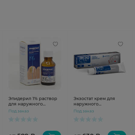
Эпидерил 1% раствор
Экзостат крем для
для наружного
наружного
применения 20мл
применения 1% 15г
Под заказ
Под заказ