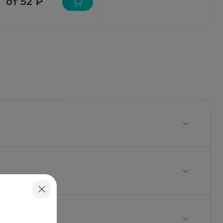
от 52 ₽
ал кукурузный; лактоза безводная.