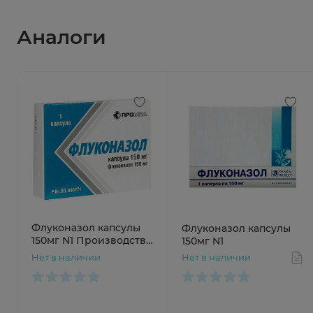
Аналоги
Флуконазол капсулы
Флуконазол капсулы
150мг N1 Производство
150мг N1
Медикаментов
Нет в наличии
Нет в наличии