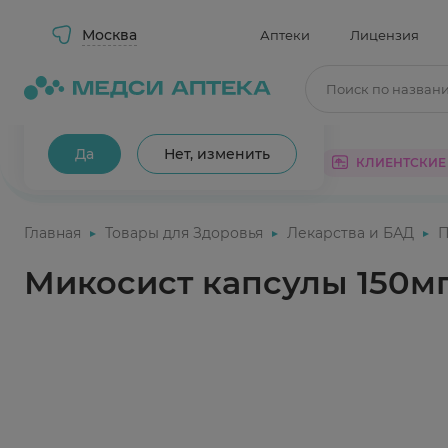
Москва
Аптеки
Лицензия
Поиск по назван
Ваш город Москва?
Да
Нет, изменить
КАТАЛОГ
АКЦИИ
КЛИЕНТСКИЕ
Главная
Товары для Здоровья
Лекарства и БАД
П
Микосист капсулы 150м