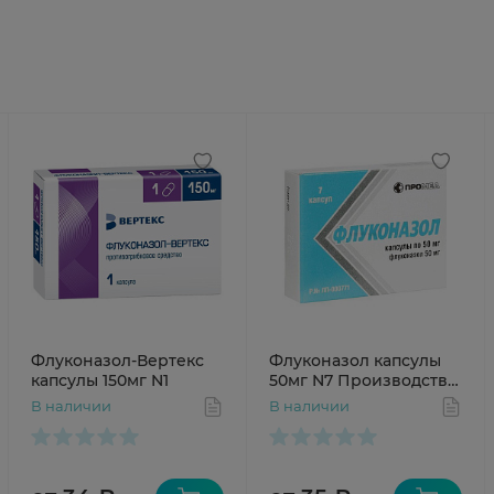
Флуконазол-Вертекс
Флуконазол капсулы
капсулы 150мг N1
50мг N7 Производство
Медикаментов
В наличии
В наличии