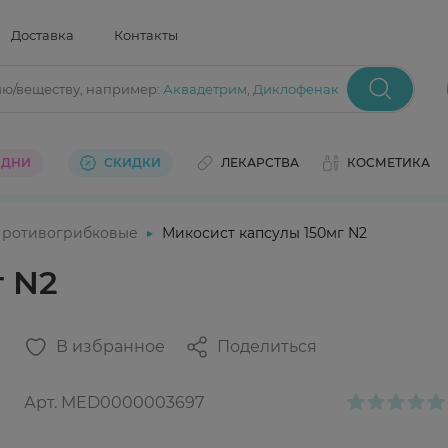
Доставка
Контакты
ию/веществу
, например:
Аквадетрим
,
Диклофенак
 ДНИ
СКИДКИ
ЛЕКАРСТВА
КОСМЕТИКА
ротивогрибковые
Микосист капсулы 150мг N2
г N2
В избранное
Поделиться
Арт.
MED0000003697