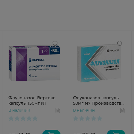
Флуконазол-Вертекс
Флуконазол капсулы
капсулы 150мг N1
50мг N7 Производство
Медикаментов
В наличии
В наличии