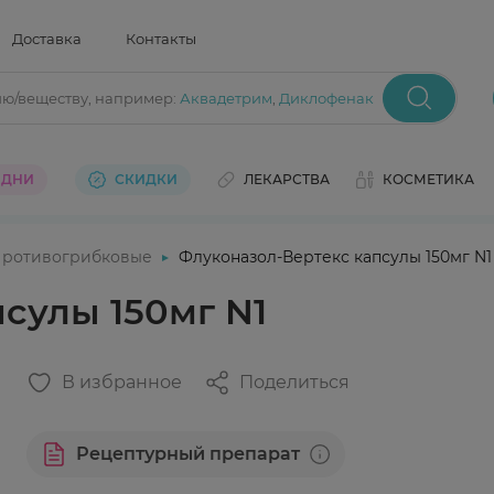
Доставка
Контакты
ию/веществу
, например:
Аквадетрим
,
Диклофенак
 ДНИ
СКИДКИ
ЛЕКАРСТВА
КОСМЕТИКА
ротивогрибковые
Флуконазол-Вертекс капсулы 150мг N1
сулы 150мг N1
В избранное
Поделиться
Рецептурный препарат