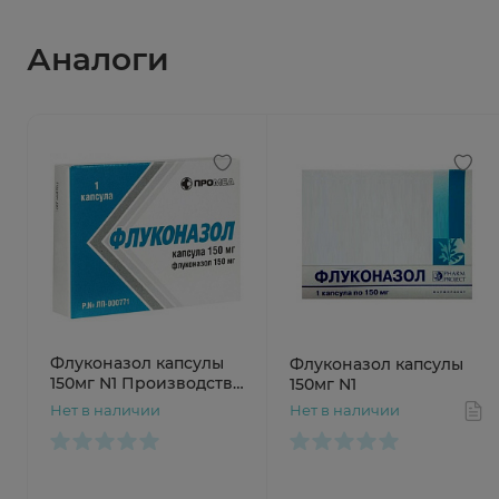
Аналоги
Флуконазол капсулы
Флуконазол капсулы
150мг N1 Производство
150мг N1
Медикаментов
Нет в наличии
Нет в наличии