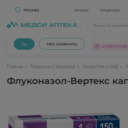
Москва
Аптеки
Лицензия
Поиск по назван
Ваш город Москва?
Да
Нет, изменить
КАТАЛОГ
АКЦИИ
КЛИЕНТСКИЕ
Главная
Товары для Здоровья
Лекарства и БАД
П
Флуконазол-Вертекс кап