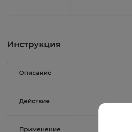
Инструкция
Описание
Действие
Состав
Активное вещество:
флуконазол 150 мг;
Фармакологическое действие
Применение