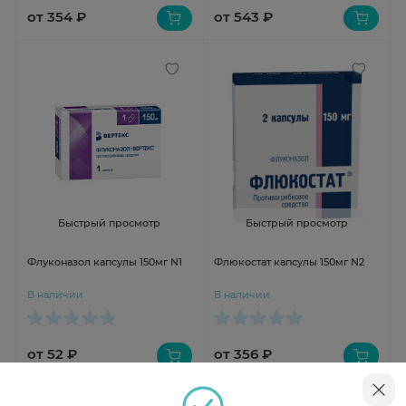
от 354 ₽
от 543 ₽
Быстрый просмотр
Быстрый просмотр
Флуконазол капсулы 150мг N1
Флюкостат капсулы 150мг N2
В наличии
В наличии
от 52 ₽
от 356 ₽