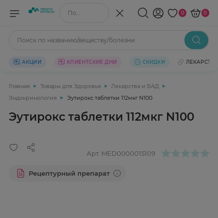
Поиск по названию/веществу
0
0
Поиск по названию/веществу/болезни
АКЦИИ
КЛИЕНТСКИЕ ДНИ
СКИДКИ
ЛЕКАРСТВ
Главная
Товары для Здоровья
Лекарства и БАД
Эндокринология
Эутирокс таблетки 112мкг N100
Эутирокс таблетки 112мкг N100
Арт.
MED0000015109
Рецептурный препарат