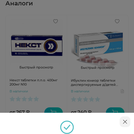
Аналоги
Быстрый просмотр
Быстрый просмотр
Некст таблетки п.п.о. 400мг
Ибуклин юниор таблетки
200мг N10
диспергируемые д/детей
0,1+0,125 N20
В наличии
В наличии
от 267 ₽
от 240 ₽