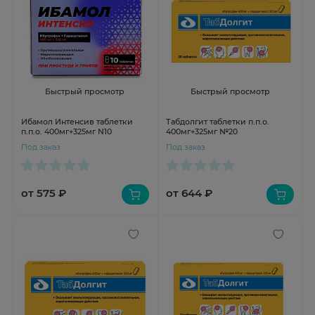
Быстрый просмотр
Быстрый просмотр
Ибамол Интенсив таблетки
Табдолгит таблетки п.п.о.
п.п.о. 400мг+325мг N10
400мг+325мг №20
Под заказ
Под заказ
от 575 ₽
от 644 ₽