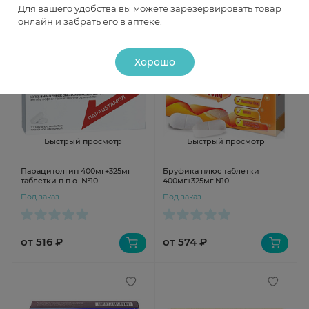
Для вашего удобства вы можете зарезервировать товар
онлайн и забрать его в аптеке.
Хорошо
Быстрый просмотр
Быстрый просмотр
Парацитолгин 400мг+325мг
Бруфика плюс таблетки
таблетки п.п.о. №10
400мг+325мг N10
Под заказ
Под заказ
от 516 ₽
от 574 ₽