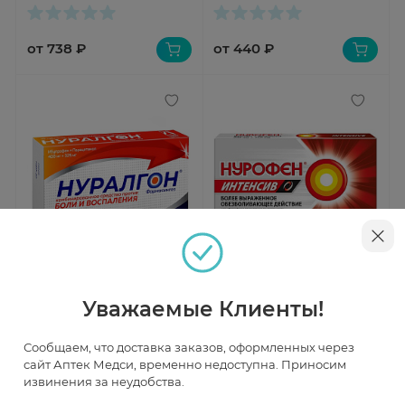
от 738 ₽
от 440 ₽
Быстрый просмотр
Быстрый просмотр
Нуралгон Фармасинтез
Нурофен Интенсив таблетки
Уважаемые Клиенты!
таблетки п/о 400мг+325мг N10
200мг+500мг N12
В наличии
В наличии
Сообщаем, что доставка заказов, оформленных через
сайт Аптек Медси, временно недоступна. Приносим
извинения за неудобства.
от 507 ₽
от 474 ₽