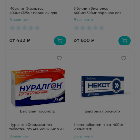
Ибуклин Экспресс
Ибуклин Экспресс
400мг+325мг порошок для
400мг+325мг порошок для
раствора для приема внутрь 5г
раствора для приема внутрь 5г
В наличии
В наличии
N6
N9
от 482 ₽
от 600 ₽
Быстрый просмотр
Быстрый просмотр
Нуралгон Фармасинтез
Некст таблетки п.п.о. 400мг
таблетки п/о 400мг+325мг N20
200мг N20
В наличии
В наличии