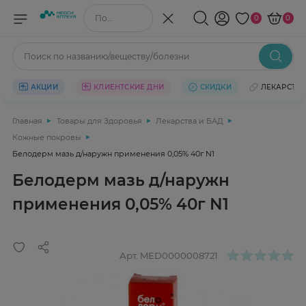
Поиск по названию/веществу
0
0
Поиск по названию/веществу/болезни
АКЦИИ
КЛИЕНТСКИЕ ДНИ
СКИДКИ
ЛЕКАРСТВ
Главная
Товары для Здоровья
Лекарства и БАД
Кожные покровы
Белодерм мазь д/наружн применения 0,05% 40г N1
Белодерм мазь д/наружн
применения 0,05% 40г N1
Арт.
MED0000008721