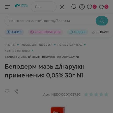
Поиск по названию/веществу
0
0
Поиск по названию/веществу/болезни
АКЦИИ
КЛИЕНТСКИЕ ДНИ
СКИДКИ
ЛЕКАРСТВ
Главная
Товары для Здоровья
Лекарства и БАД
Кожные покровы
Белодерм мазь д/наружн применения 0,05% 30г N1
Белодерм мазь д/наружн
применения 0,05% 30г N1
Арт.
MED0000008720