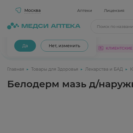
Москва
Аптеки
Лицензия
Поиск по назван
Ваш город Москва?
Да
Нет, изменить
КАТАЛОГ
АКЦИИ
КЛИЕНТСКИЕ
Главная
Товары для Здоровья
Лекарства и БАД
К
Белодерм мазь д/наружн