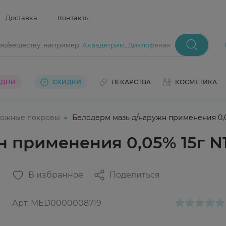
Доставка
Контакты
ию/веществу
, например:
Аквадетрим
,
Диклофенак
 ДНИ
СКИДКИ
ЛЕКАРСТВА
КОСМЕТИКА
ожные покровы
Белодерм мазь д/наружн применения 0,0
 применения 0,05% 15г N
В избранное
Поделиться
Арт.
MED0000008719