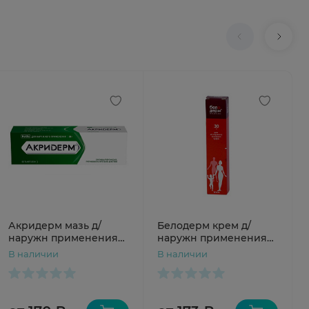
Акридерм мазь д/
Белодерм крем д/
наружн применения
наружн применения
0,05% 30г N1 туба
0,05% 30г N1
В наличии
В наличии