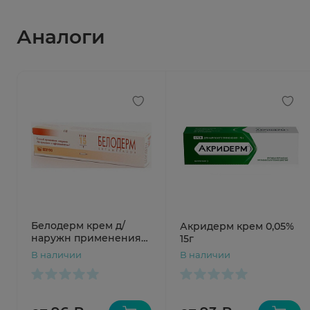
Аналоги
Белодерм крем д/
Акридерм крем 0,05%
наружн применения
15г
0,05% 15г N1
В наличии
В наличии