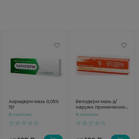
Акридерм мазь 0,05%
Белодерм мазь д/
15г
наружн применения
0,05% 15г N1
В наличии
В наличии