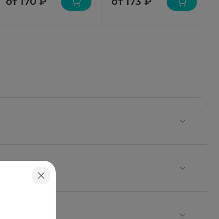
от 170 ₽
от 173 ₽
метазона - 500 мкг.