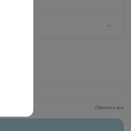
ергическое, сосудосуживающее,
воспаления, уменьшая выраженность
ние, боль).
еа, периорального дерматита и акне.
слизистую оболочку, что может
ической инфекции.
ственная окклюзия, в большей степени
 должно быть непродолжительным.
рименение антибактериального или
Сбросить все