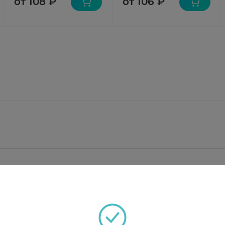
от 108 ₽
от 106 ₽
ионат - 640 мкг, что соответствует содержанию бета
ое, вазелин.