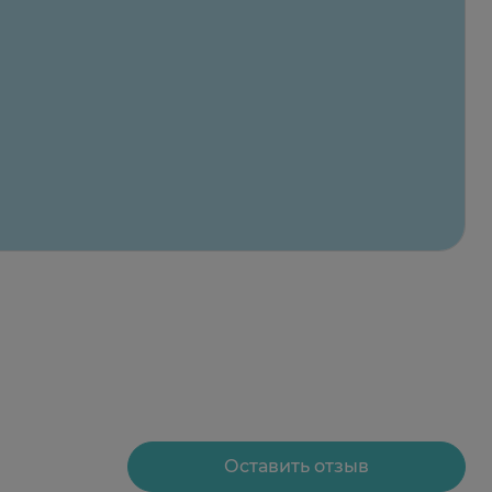
 препарата.
, акнеподобные изменения, гипопигментация,
ь.
Оставить отзыв
а/сут, слегка втирая. На участки с более