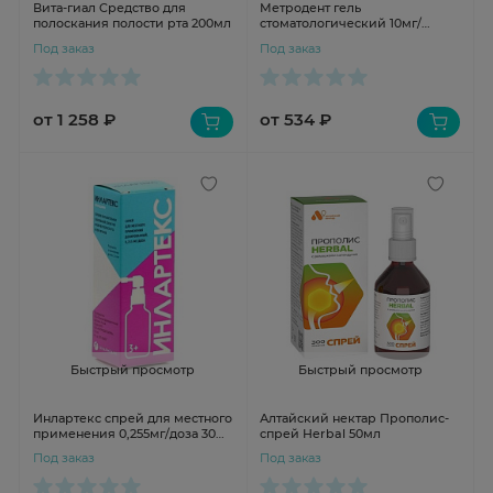
Вита-гиал Средство для
Метродент гель
полоскания полости рта 200мл
стоматологический 10мг/
г+0.5мг/г ананас 20г
Под заказ
Под заказ
от 1 258 ₽
от 534 ₽
Быстрый просмотр
Быстрый просмотр
Инлартекс спрей для местного
Алтайский нектар Прополис-
применения 0,255мг/доза 30мл
спрей Herbal 50мл
176доз
Под заказ
Под заказ