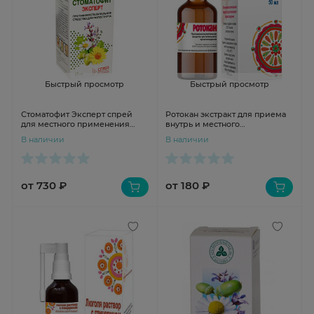
Быстрый просмотр
Быстрый просмотр
Стоматофит Эксперт спрей
Ротокан экстракт для приема
для местного применения
внутрь и местного
50мл
применения 50мл Кировская
В наличии
В наличии
фф
от 730 ₽
от 180 ₽