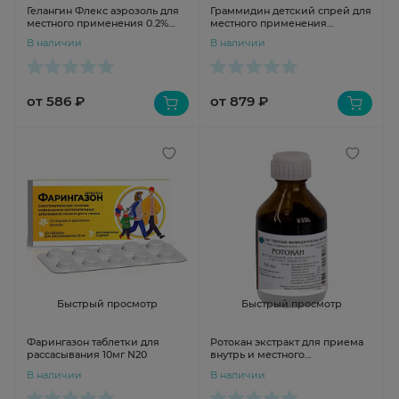
Гелангин Флекс аэрозоль для
Граммидин детский спрей для
местного применения 0.2%
местного применения
40мл
дозированный 0,03 мг+0,1 мг/
В наличии
В наличии
доза 112 доз
от 586 ₽
от 879 ₽
Быстрый просмотр
Быстрый просмотр
Фарингазон таблетки для
Ротокан экстракт для приема
рассасывания 10мг N20
внутрь и местного
применения 50мл Тверская
В наличии
В наличии