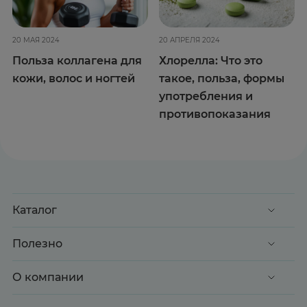
20 МАЯ 2024
20 АПРЕЛЯ 2024
Польза коллагена для
Хлорелла: Что это
кожи, волос и ногтей
такое, польза, формы
употребления и
противопоказания
Каталог
Акции
Полезно
Клиентские дни
Доставка и оплата
О компании
Здоровье
Вопрос-ответ
Красота
О нас