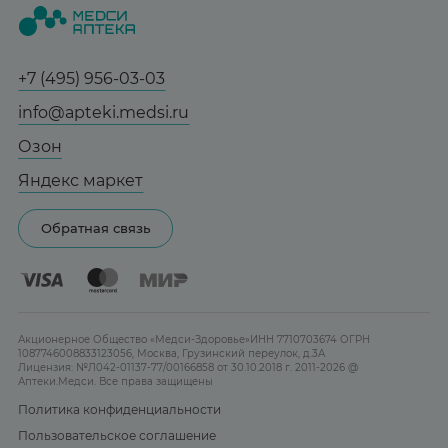
Статьи и новости
Медицинские товары
Все аптеки
Справочник болезней
Спорт и фитнес
Контакты
Гарантии
+7 (495) 956-03-03
Мама и малыш
Отзывы
Юридическим лицам
info@apteki.medsi.ru
Тревога и стресс
Лицензия
Сотрудничество
Здоровый сон
Озон
Реклама на сайте
Женская гигиена
Яндекс маркет
Карта сайта
Контактные линзы
Обратная связь
Бренды
Акционерное Общество «Медси-Здоровье»ИНН 7710703674 ОГРН
1087746008833123056, Москва, Грузинский переулок, д.3А
Лицензия: №Л042-01137-77/00166858 от 30.10.2018 г. 2011-2026 @
Аптеки.Медси. Все права защищены
Политика конфиденциальности
Пользовательское соглашение