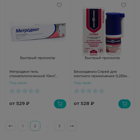
Быстрый просмотр
Быстрый просмотр
Метродент гель
Бензидамин Спрей для
стоматологический 10мг/
местного применения 0,255мг/
г+0.5мг/г 20г
доза 30мл 176доз
Под заказ
Под заказ
от 529 ₽
от 528 ₽
1
2
...
3