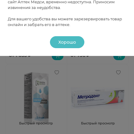
сайт Аптек Медси, временно недоступна. Приносим
извинения за неудобства.
Быстрый просмотр
Быстрый просмотр
Для вашего удобства вы можете зарезервировать товар
онлайн и забрать его в аптеке.
President Adhesium
Ларингобакт таблетки для
адгезивный бальзам для дёсен
рассасывания 20мг+10мг N30
5г
Под заказ
Под заказ
Хорошо
от 1 053 ₽
от 736 ₽
Быстрый просмотр
Быстрый просмотр