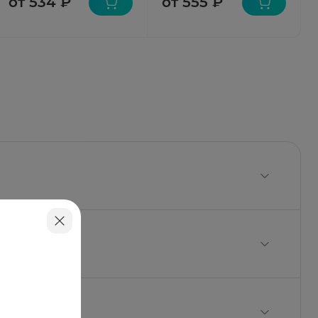
от 534 ₽
от 555 ₽
 5 г; триэтаноламин термостабильный — 0,47