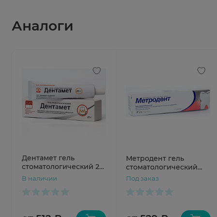
Аналоги
Дентамет гель
Метродент гель
стоматологический 25
стоматологический
г
10мг/г+0.5мг/г 20г
В наличии
Под заказ