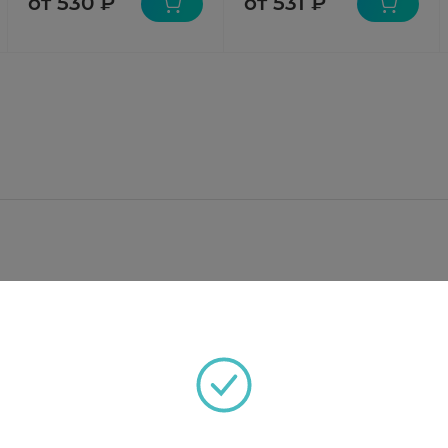
от 530 ₽
от 531 ₽
ксидина глюконата 20% раствор 0,5 г;
; глицерин (глицерол) — 5 г; полипропиленгликоль —