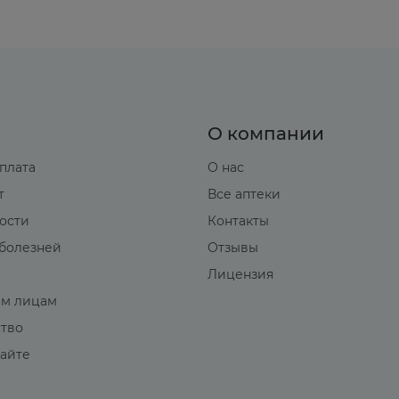
О компании
оплата
О нас
т
Все аптеки
вости
Контакты
болезней
Отзывы
Лицензия
м лицам
ство
сайте