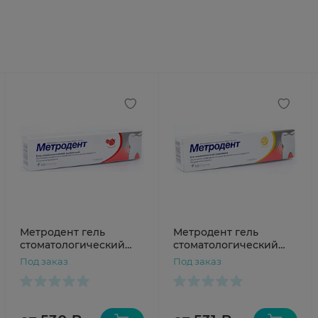
Метродент гель
Метродент гель
стоматологический
стоматологический
10мг/г+0.5мг/г
10мг/г+0.5мг/г лимон
Под заказ
Под заказ
клубника 20г
20г