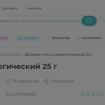
Доставка
Контакты
ию/веществу
, например:
Аквадетрим
,
Диклофенак
 ДНИ
СКИДКИ
ЛЕКАРСТВА
КОСМЕТИКА
олость рта
Дентамет гель стоматологический 25 г
огический 25 г
В избранное
Поделиться
Арт.
000068235