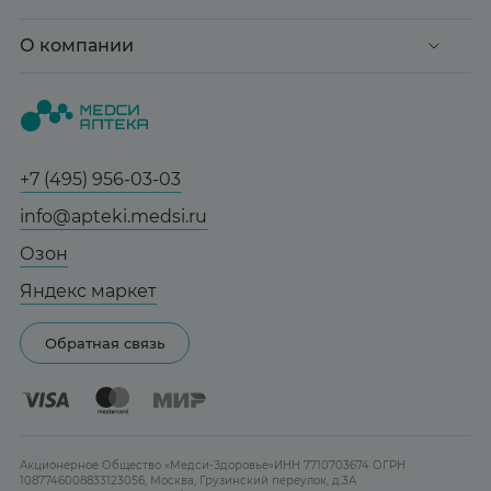
Клиентские дни
Доставка и оплата
О компании
Здоровье
Вопрос-ответ
Красота
О нас
Статьи и новости
Медицинские товары
Все аптеки
Справочник болезней
Спорт и фитнес
Контакты
Гарантии
+7 (495) 956-03-03
Мама и малыш
Отзывы
Юридическим лицам
info@apteki.medsi.ru
Тревога и стресс
Лицензия
Сотрудничество
Здоровый сон
Озон
Реклама на сайте
Женская гигиена
Яндекс маркет
Карта сайта
Контактные линзы
Обратная связь
Бренды
Акционерное Общество «Медси-Здоровье»ИНН 7710703674 ОГРН
1087746008833123056, Москва, Грузинский переулок, д.3А