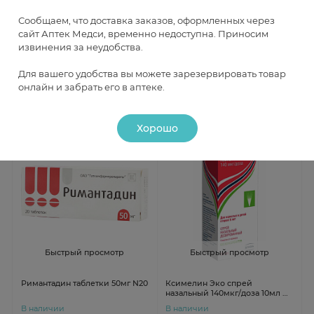
Сообщаем, что доставка заказов, оформленных через
Цитовир-3 порошок для
АнвиМакс порошок
раствора для приема внутрь
клюквенный 5г N6
сайт Аптек Медси, временно недоступна. Приносим
20г N1
извинения за неудобства.
В наличии
В наличии
Для вашего удобства вы можете зарезервировать товар
онлайн и забрать его в аптеке.
от 696 ₽
от 439 ₽
Хорошо
Быстрый просмотр
Быстрый просмотр
Римантадин таблетки 50мг N20
Ксимелин Эко спрей
назальный 140мкг/доза 10мл N1
фл
В наличии
В наличии