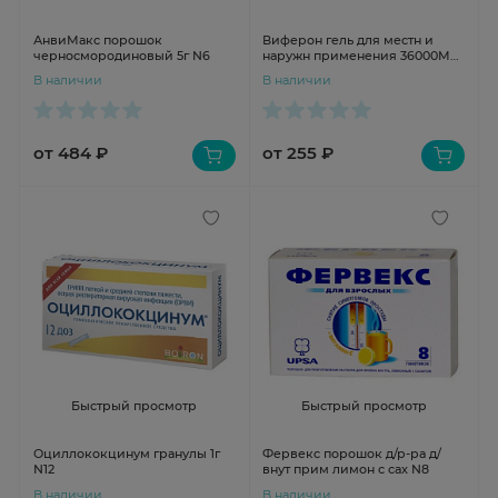
АнвиМакс порошок
Виферон гель для местн и
черносмородиновый 5г N6
наружн применения 36000МЕ/
мл 12г N1
В наличии
В наличии
от 484 ₽
от 255 ₽
Быстрый просмотр
Быстрый просмотр
Оциллококцинум гранулы 1г
Фервекс порошок д/р-ра д/
N12
внут прим лимон с сах N8
В наличии
В наличии