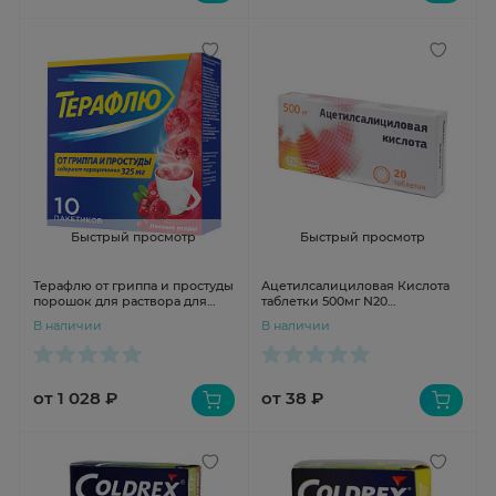
Быстрый просмотр
Быстрый просмотр
Терафлю от гриппа и простуды
Ацетилсалициловая Кислота
порошок для раствора для
таблетки 500мг N20
внутреннего применения
Фармстандарт
В наличии
В наличии
лесные ягоды N10 пакетиков
от 1 028 ₽
от 38 ₽