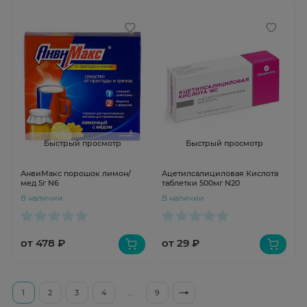
Быстрый просмотр
Быстрый просмотр
АнвиМакс порошок лимон/
Ацетилсалициловая Кислота
мед 5г N6
таблетки 500мг N20
В наличии
В наличии
от 478 ₽
от 29 ₽
1
2
3
4
...
9