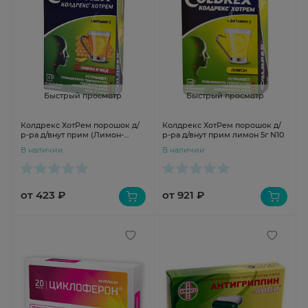
Быстрый просмотр
Быстрый просмотр
Колдрекс ХотРем порошок д/
Колдрекс ХотРем порошок д/
р-ра д/внут прим (Лимон-
р-ра д/внут прим лимон 5г N10
Мед.) 5г N5
В наличии
В наличии
от 423 ₽
от 921 ₽