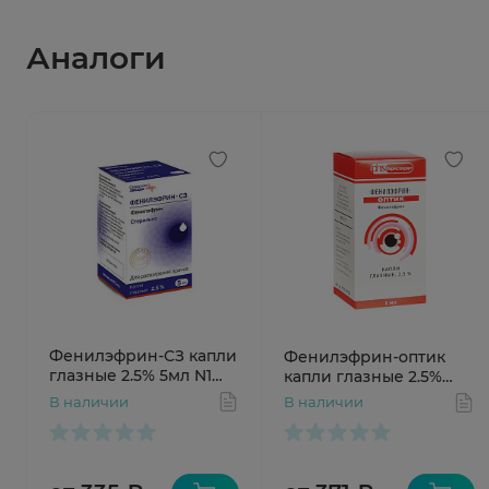
Аналоги
Фенилэфрин-СЗ капли
Фенилэфрин-оптик
глазные 2.5% 5мл N1
капли глазные 2.5%
флак-кап
5мл N1 флак-кап
В наличии
В наличии