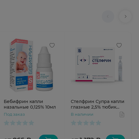
Бебифрин капли
Стелфрин Супра капли
назальные 0,125% 10мл
глазные 2,5% тюбик
0,4мл 10мл
Под заказ
В наличии