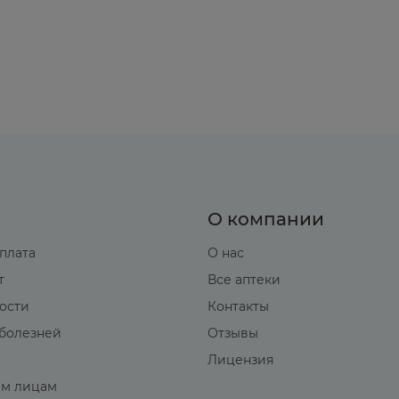
О компании
оплата
О нас
т
Все аптеки
вости
Контакты
болезней
Отзывы
Лицензия
м лицам