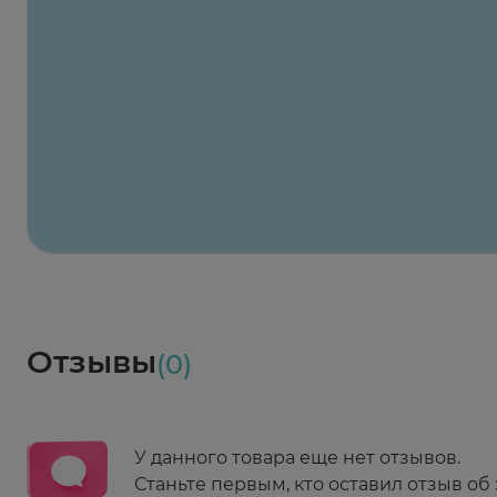
Лечение:
симптоматическое.
Заказать здесь
Х2
Максавит
2 424 ₽
824 ₽
824 ₽
824 ₽
824 ₽
8
2-й Боткинский пр., 5, корп. 3
Пн-Пт 08:00 - 21:00
Сб,Вс 09:00-21:00
Выберите дату доставки
Весь заказ в наличии
сегодня
Заказать здесь
Доставка
Социалочка
Забрать весь заказ ~ 25 мая
Грузинский пер., 3А
Ежедневно 08:00 - 21:00
Отзывы
(0)
Заказать здесь
У данного товара еще нет отзывов.
Станьте первым, кто оставил отзыв об 