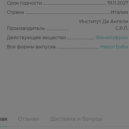
Срок годности
19.11.2027
Страна
Италия
Институт Де Ангели
Производитель
С.Р.Л.
Действующее вещество
Фенилэфрин
Все формы выпуска
Назол Бэби
ках
Отзывы
Доставка и бонусы