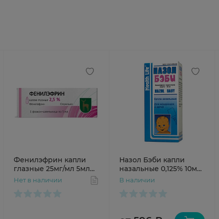
Фенилэфрин капли
Назол Бэби капли
глазные 25мг/мл 5мл
назальные 0,125% 10мл
МЭЗ
фл-кап
Нет в наличии
В наличии