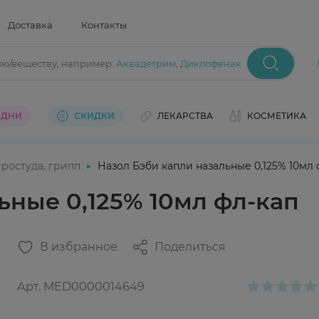
Доставка
Контакты
ию/веществу
, например:
Аквадетрим
,
Диклофенак
 ДНИ
СКИДКИ
ЛЕКАРСТВА
КОСМЕТИКА
ростуда, грипп
Назол Бэби капли назальные 0,125% 10мл 
ьные 0,125% 10мл фл-кап
В избранное
Поделиться
Арт.
MED0000014649