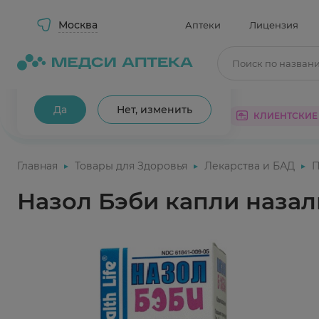
Москва
Аптеки
Лицензия
Поиск по назван
Ваш город Москва?
Да
Нет, изменить
КАТАЛОГ
АКЦИИ
КЛИЕНТСКИЕ
Главная
Товары для Здоровья
Лекарства и БАД
П
Назол Бэби капли назал