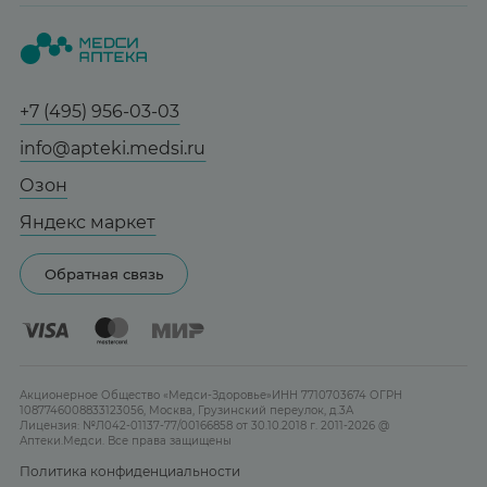
Вопрос-ответ
Красота
О нас
Статьи и новости
Медицинские товары
Все аптеки
Справочник болезней
Спорт и фитнес
Контакты
Гарантии
+7 (495) 956-03-03
Мама и малыш
Отзывы
Юридическим лицам
info@apteki.medsi.ru
Тревога и стресс
Лицензия
Сотрудничество
Здоровый сон
Озон
Реклама на сайте
Женская гигиена
Яндекс маркет
Карта сайта
Контактные линзы
Обратная связь
Бренды
Акционерное Общество «Медси-Здоровье»ИНН 7710703674 ОГРН
1087746008833123056, Москва, Грузинский переулок, д.3А
Лицензия: №Л042-01137-77/00166858 от 30.10.2018 г. 2011-2026 @
Аптеки.Медси. Все права защищены
Политика конфиденциальности