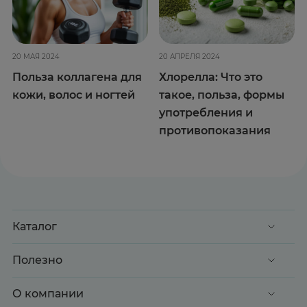
20 МАЯ 2024
20 АПРЕЛЯ 2024
Польза коллагена для
Хлорелла: Что это
кожи, волос и ногтей
такое, польза, формы
употребления и
противопоказания
Каталог
Акции
Полезно
Клиентские дни
Доставка и оплата
О компании
Здоровье