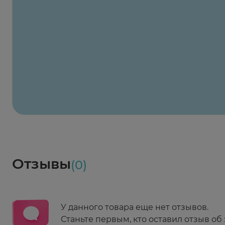
Заказать здесь
Х2
Максавит
2 424 ₽
824 ₽
824 ₽
824 ₽
824 ₽
8
2-й Боткинский пр., 5, корп. 3
Пн-Пт 08:00 - 21:00
Сб,Вс 09:00-21:00
Выберите дату доставки
Весь заказ в наличии
сегодня
Заказать здесь
Доставка
Социалочка
Забрать весь заказ ~ 25 мая
Грузинский пер., 3А
Ежедневно 08:00 - 21:00
Отзывы
(0)
Заказать здесь
У данного товара еще нет отзывов.
Станьте первым, кто оставил отзыв об 