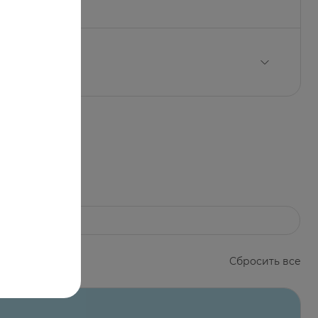
еит, бронхит, бронхопневмония), полости
Сбросить все
 кипятка, накрывают и настаивают в течение
 1/2 - 1 стакану 3-4 раза в день в теплом