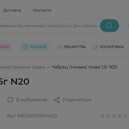
Доставка
Контакты
ию/веществу
, например:
Аквадетрим
,
Диклофенак
 ДНИ
СКИДКИ
ЛЕКАРСТВА
КОСМЕТИКА
екарственные травы
Чабрец (тимьян) трава 1,5г N20
5г N20
В избранное
Поделиться
Арт.
MED0000014021