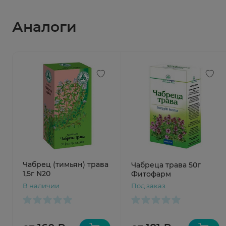
Аналоги
Чабрец (тимьян) трава
Чабреца трава 50г
1,5г N20
Фитофарм
В наличии
Под заказ