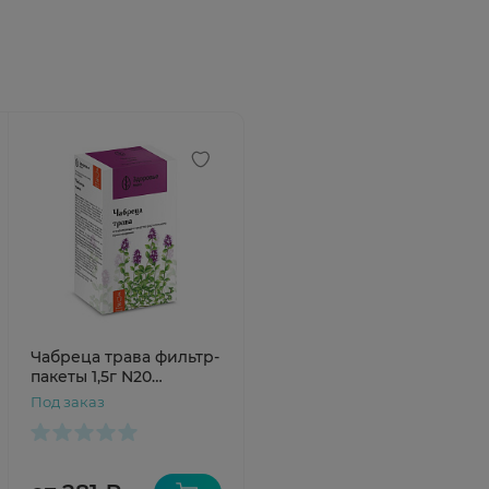
Чабреца трава фильтр-
пакеты 1,5г N20
Здоровье
Под заказ