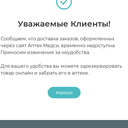
Уважаемые Клиенты!
палительных заболеваниях дыхательных путей (трах
гингивит).
Сообщаем, что доставка заказов, оформленных
ультироваться со специалистом.
через сайт Аптек Медси, временно недоступна.
у,
Приносим извинения за неудобства.
теках
Для вашего удобства вы можете зарезервировать
ерстной кишки,
товар онлайн и забрать его в аптеке.
Хорошо
дозировке – тошнота.
РАБОТАЮТ СЕЙЧАС
КРУГЛОСУТОЧНЫЕ
малированную посуду, заливают 100 мл (1/2 стакана)
ученного настоя доводят кипяченой водой до 100 мл.
ень. Для полосканий полости рта и глотки применяют по