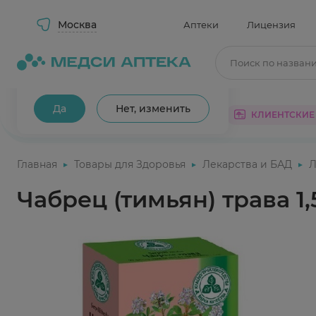
Москва
Аптеки
Лицензия
Поиск по назван
Ваш город Москва?
Да
Нет, изменить
КАТАЛОГ
АКЦИИ
КЛИЕНТСКИЕ
Главная
Товары для Здоровья
Лекарства и БАД
Л
Чабрец (тимьян) трава 1,