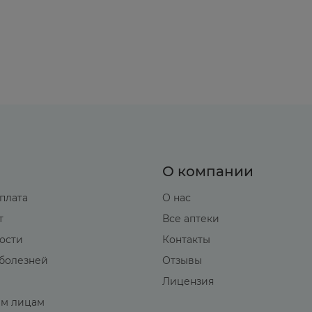
О компании
оплата
О нас
т
Все аптеки
вости
Контакты
болезней
Отзывы
Лицензия
м лицам