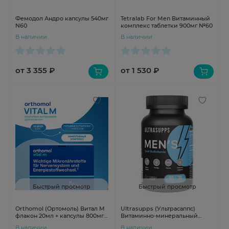
Фемодол Андро капсулы 540мг
Tetralab For Men Витаминный
N60
комплекс таблетки 900мг №60
В наличии
В наличии
от 3 355 ₽
от 1 530 ₽
Быстрый просмотр
Быстрый просмотр
Orthomol (Ортомоль) Витал М
Ultrasupps (Ультрасаппс)
флакон 20мл + капсулы 800мг +
Витаминно-минеральный
капсулы 700мг №30
комплекс для мужчин
В наличии
В наличии