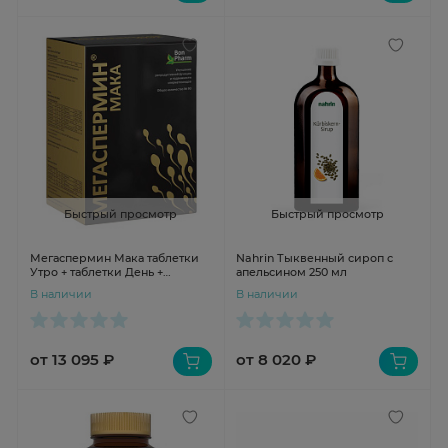
Быстрый просмотр
Быстрый просмотр
Мегаспермин Мака таблетки
Nahrin Тыквенный сироп с
Утро + таблетки День +
апельсином 250 мл
капсулы Вечер N90
В наличии
В наличии
от 13 095 ₽
от 8 020 ₽