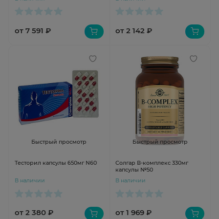
таблетки №60
от 7 591 ₽
от 2 142 ₽
Быстрый просмотр
Быстрый просмотр
Тесторил капсулы 650мг N60
Солгар В-комплекс 330мг
капсулы №50
В наличии
В наличии
от 2 380 ₽
от 1 969 ₽