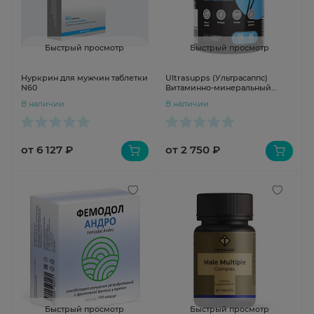
Быстрый просмотр
Быстрый просмотр
Нуркрин для мужчин таблетки
Ultrasupps (Ультрасаппс)
N60
Витаминно-минеральный
комплекс для мужчин
В наличии
В наличии
таблетки №90
от 6 127 ₽
от 2 750 ₽
Быстрый просмотр
Быстрый просмотр