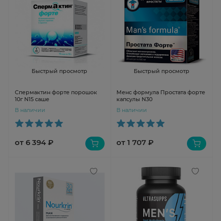
Быстрый просмотр
Быстрый просмотр
Спермактин форте порошок
Менс формула Простата форте
10г N15 саше
капсулы N30
В наличии
В наличии
от 6 394 ₽
от 1 707 ₽