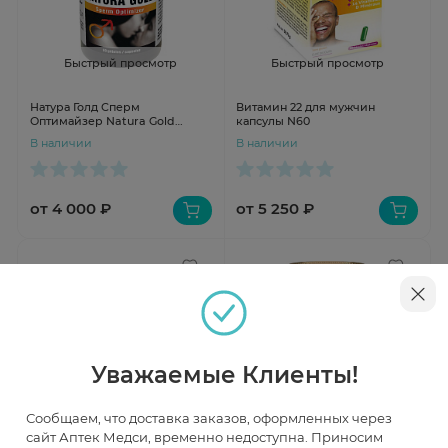
Быстрый просмотр
Быстрый просмотр
Натура Голд Сперм
Витамин 22 для мужчин
Оптимайзер Natura Gold
капсулы N60
Sperm Optimizer капсулы N60
В наличии
В наличии
от 4 000 ₽
от 5 250 ₽
Уважаемые Клиенты!
Сообщаем, что доставка заказов, оформленных через
сайт Аптек Медси, временно недоступна. Приносим
Быстрый просмотр
Быстрый просмотр