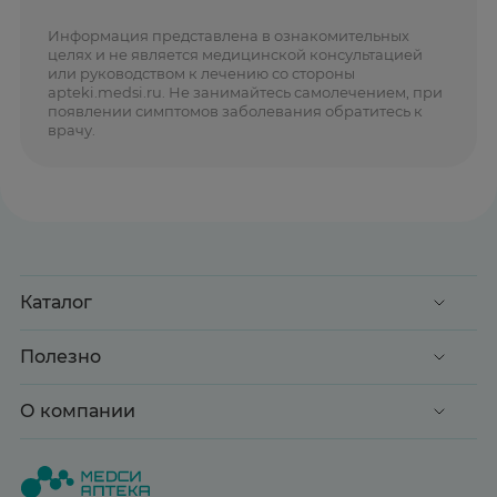
Информация представлена в ознакомительных
целях и не является медицинской консультацией
или руководством к лечению со стороны
apteki.medsi.ru. Не занимайтесь самолечением, при
появлении симптомов заболевания обратитесь к
врачу.
Каталог
Акции
Полезно
Клиентские дни
Доставка и оплата
О компании
Здоровье
Вопрос-ответ
Красота
О нас
Статьи и новости
Медицинские товары
Все аптеки