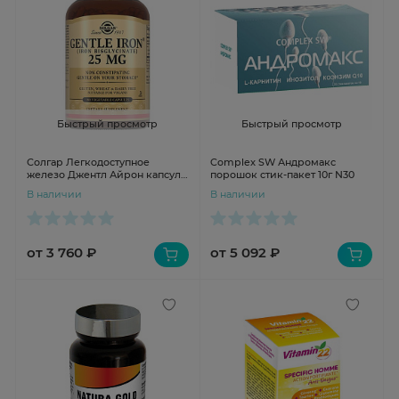
Быстрый просмотр
Быстрый просмотр
Солгар Легкодоступное
Complex SW Андромакс
железо Джентл Айрон капсулы
порошок стик-пакет 10г N30
475мг N180
В наличии
В наличии
от 3 760 ₽
от 5 092 ₽