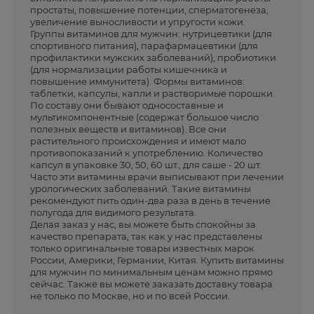
простаты, повышение потенции, сперматогенеза,
увеличение выносливости и упругости кожи.
Группы витаминов для мужчин: нутрицевтики (для
спортивного питания), парафармацевтики (для
профилактики мужских заболеваний), пробиотики
(для нормализации работы кишечника и
повышение иммунитета). Формы витаминов:
таблетки, капсулы, капли и растворимые порошки.
По составу они бывают односоставные и
мультикомпонентные (содержат большое число
полезных веществ и витаминов). Все они
растительного происхождения и имеют мало
противопоказаний к употреблению. Количество
капсул в упаковке 30, 50, 60 шт., для саше - 20 шт.
Часто эти витамины врачи выписывают при лечении
урологических заболеваний. Такие витамины
рекомендуют пить один-два раза в день в течение
полугода для видимого результата.
Делая заказ у нас, вы можете быть спокойны за
качество препарата, так как у нас представлены
только оригинальные товары известных марок
России, Америки, Германии, Китая. Купить витамины
для мужчин по минимальным ценам можно прямо
сейчас. Также вы можете заказать доставку товара
не только по Москве, но и по всей России.