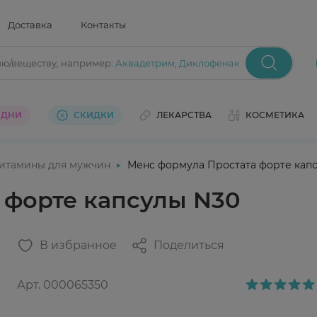
Доставка
Контакты
ию/веществу
, например:
Аквадетрим
,
Диклофенак
 ДНИ
СКИДКИ
ЛЕКАРСТВА
КОСМЕТИКА
итамины для мужчин
Менс формула Простата форте кап
 форте капсулы N30
В избранное
Поделиться
Арт.
000065350