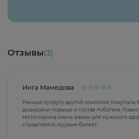
Весь заказ в наличии
сегодня
Заказать здесь
Доставка
Социалочка
Забрать весь заказ ~ 25 мая
Грузинский пер., 3А
Ежедневно 08:00 - 21:00
Отзывы
(3)
Заказать здесь
Инга Мамедова
Раньше супругу другой комплекс покупала, 
дозировки повыше и состав побогаче. Главно
тестостерона очень важен для мужского здоро
справляется, муужне болеет