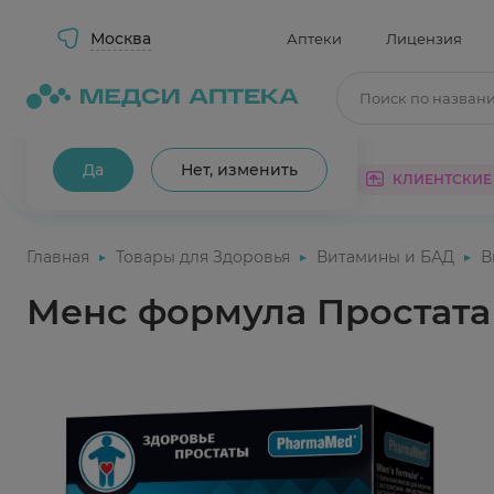
Москва
Аптеки
Лицензия
Поиск по назван
Ваш город Москва?
Да
Нет, изменить
КАТАЛОГ
АКЦИИ
КЛИЕНТСКИЕ
Главная
Товары для Здоровья
Витамины и БАД
В
Менс формула Простата