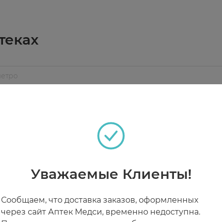
омы предстательной железы
ростатита
теках
е перенесенного простатита
 системы.
тов комплекса ПРОСТАТА ФОРТЕ Менс формула, хрон
РАБОТАЮТ СЕЙЧАС
КРУГЛОСУТОЧНЫЕ
мя еды. Продолжительность приема - 1 месяц. При н
Уважаемые Клиенты!
Сообщаем, что доставка заказов, оформленных
через сайт Аптек Медси, временно недоступна.