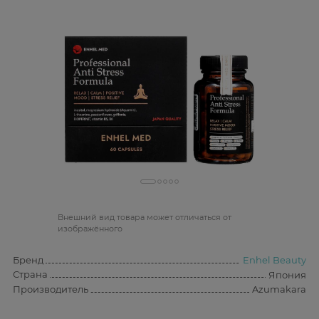
Bнешний вид товара может отличаться от
изображённого
Бренд
Enhel Beauty
Страна
Япония
Производитель
Azumakara