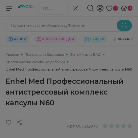
Поиск по названию/веществу
0
0
Поиск по названию/веществу/болезни
АКЦИИ
КЛИЕНТСКИЕ ДНИ
СКИДКИ
ЛЕКАРСТВ
Главная
Товары для Здоровья
Витамины и БАД
Биологически активные добавки
Enhel Med Профессиональный антистрессовый комплекс капсулы N60
Enhel Med Профессиональный
антистрессовый комплекс
капсулы N60
Арт.
000212070