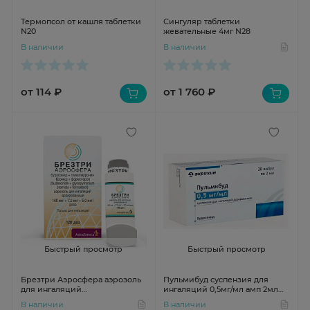
Термопсол от кашля таблетки
Сингуляр таблетки
N20
жевательные 4мг N28
В наличии
В наличии
от 114 ₽
от 1 760 ₽
Быстрый просмотр
Быстрый просмотр
Брезтри Аэросфера аэрозоль
Пульмибуд суспензия для
для ингаляций
ингаляций 0,5мг/мл амп 2мл
160мкг+7,2мкг+5,0мкг/доза
N20
В наличии
В наличии
10,7г 120доз