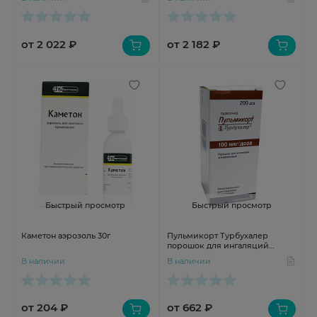
от 2 022 ₽
от 2 182 ₽
Быстрый просмотр
Быстрый просмотр
Каметон аэрозоль 30г
Пульмикорт Турбухалер
порошок для ингаляций
дозированный 100мкг/доза 200
В наличии
В наличии
доз N1
от 204 ₽
от 662 ₽