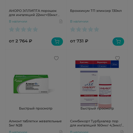
АНОРО ЭЛЛИПТА порошок
Бронхикум ТП эликсир 130мл
для ингаляций 22мкг+55мкг
30доз
В наличии
В наличии
от 2 764 ₽
от 731 ₽
Быстрый просмотр
Быстрый просмотр
Алмонт таблетки жевательные
Симбикорт Турбухалер пор
5мг N28
для ингаляций 160мкг 4,5мкг/
доза 120доз N1
В наличии
В наличии