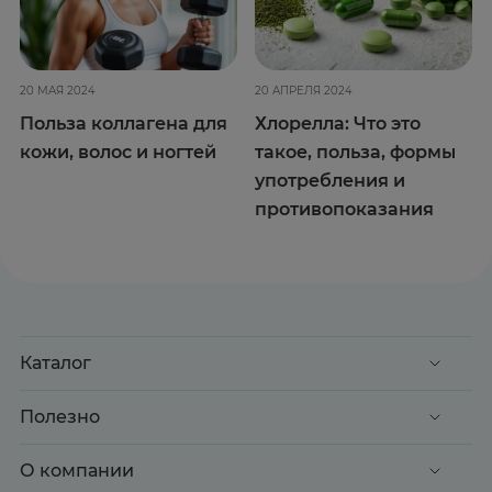
20 МАЯ 2024
20 АПРЕЛЯ 2024
Польза коллагена для
Хлорелла: Что это
кожи, волос и ногтей
такое, польза, формы
употребления и
противопоказания
Каталог
Акции
Полезно
Клиентские дни
Доставка и оплата
О компании
Здоровье