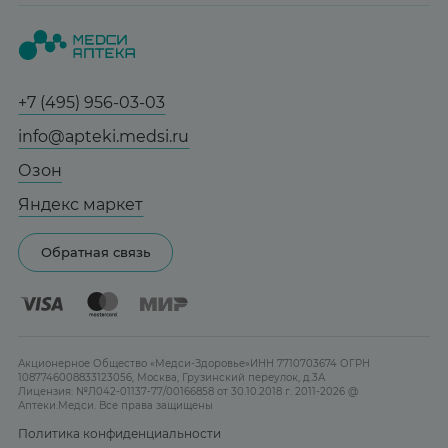
Вопрос-ответ
Красота
О нас
Статьи и новости
Медицинские товары
Все аптеки
Справочник болезней
Спорт и фитнес
Контакты
Гарантии
+7 (495) 956-03-03
Мама и малыш
Отзывы
Юридическим лицам
info@apteki.medsi.ru
Тревога и стресс
Лицензия
Сотрудничество
Здоровый сон
Озон
Реклама на сайте
Женская гигиена
Яндекс маркет
Карта сайта
Контактные линзы
Обратная связь
Бренды
Акционерное Общество «Медси-Здоровье»ИНН 7710703674 ОГРН
1087746008833123056, Москва, Грузинский переулок, д.3А
Лицензия: №Л042-01137-77/00166858 от 30.10.2018 г. 2011-2026 @
Аптеки.Медси. Все права защищены
Политика конфиденциальности