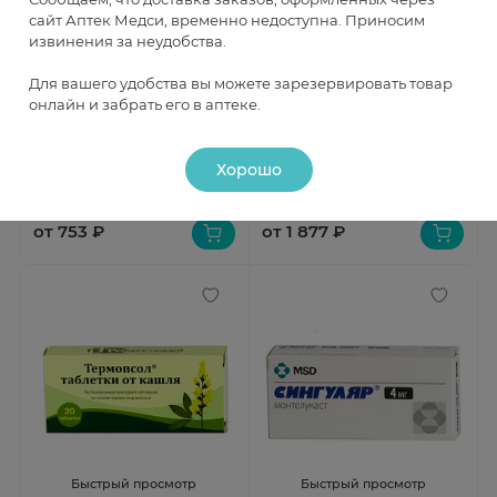
сайт Аптек Медси, временно недоступна. Приносим
извинения за неудобства.
Быстрый просмотр
Быстрый просмотр
Для вашего удобства вы можете зарезервировать товар
онлайн и забрать его в аптеке.
Бронхобос сироп 250мг/5мл
Монтелар таблетки п.п.о. 10мг
200мл (5%)
N28
В наличии
В наличии
Хорошо
от 753 ₽
от 1 877 ₽
Быстрый просмотр
Быстрый просмотр