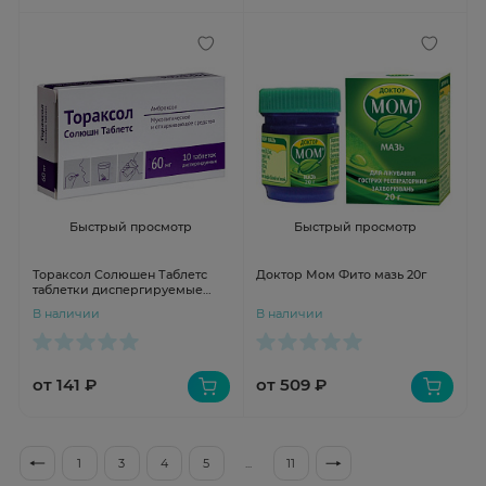
Быстрый просмотр
Быстрый просмотр
Тораксол Солюшен Таблетс
Доктор Мом Фито мазь 20г
таблетки диспергируемые
60мг N10
В наличии
В наличии
от 141 ₽
от 509 ₽
1
3
4
5
...
11