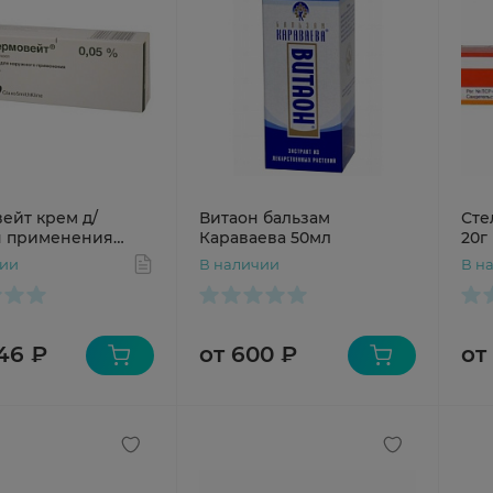
ейт крем д/
Витаон бальзам
Сте
н применения
Караваева 50мл
20г
5г N1 туба
чии
В наличии
В н
146 ₽
от 600 ₽
от