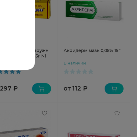
естим мазь д/наружн
Акридерм мазь 0,05% 15г
менения 0,5% 35г N1
аличии
В наличии
 297 ₽
от 112 ₽