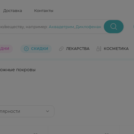
Доставка
Контакты
ию/веществу
, например:
Аквадетрим
,
Диклофенак
 ДНИ
СКИДКИ
ЛЕКАРСТВА
КОСМЕТИКА
ожные покровы
лярности