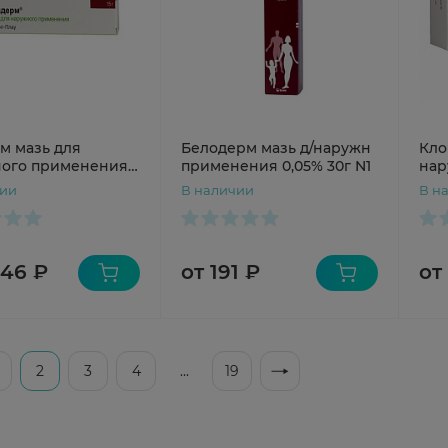
м мазь для
Белодерм мазь д/наружн
Кло
именения
применения 0,05% 30г N1
нар
0,05
чии
В наличии
В н
846 ₽
от 191 ₽
от
2
3
4
...
19