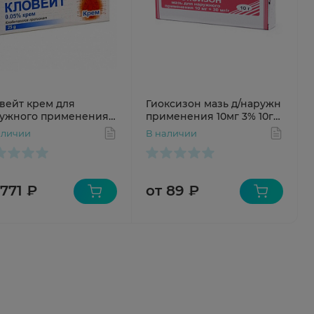
вейт крем для
Гиоксизон мазь д/наружн
ужного применения
применения 10мг 3% 10г
% 25г N1
N1
аличии
В наличии
 771 ₽
от 89 ₽