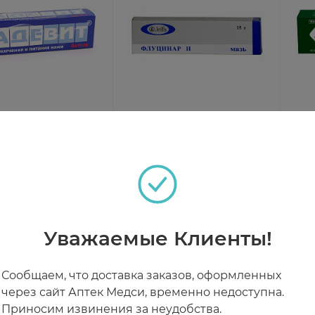
т Актив мазь для
Флуцинар Н мазь 15г N1
Акр
ого применения
при
туб
чии
В наличии
В н
4 ₽
от 480 ₽
от
Уважаемые Клиенты!
Сообщаем, что доставка заказов, оформленных
через сайт Аптек Медси, временно недоступна.
Приносим извинения за неудобства.