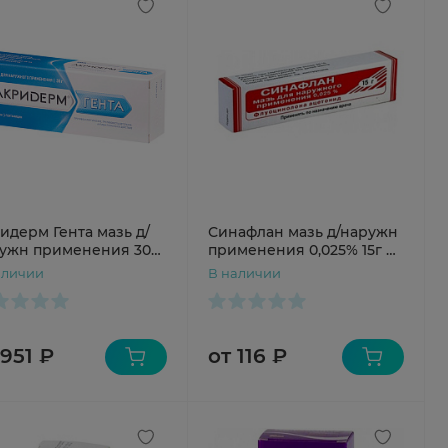
идерм Гента мазь д/
Синафлан мазь д/наружн
ужн применения 30г
применения 0,025% 15г N1
туба
туба Муромский ПЗ
аличии
В наличии
 951 ₽
от 116 ₽