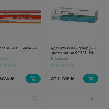
лланин-ПЭГ мазь 3%
Адвантан мазь д/наружн
применения 0,1% 15г N1
туба
аличии
В наличии
 673 ₽
от 1 179 ₽