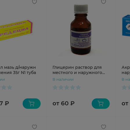
л мазь д/наружн
Глицерин раствор для
Акр
ения 35г N1 туба
местного и наружного
нар
применения 25г N1
N1 
чии
В наличии
В н
7 ₽
от 60 ₽
от