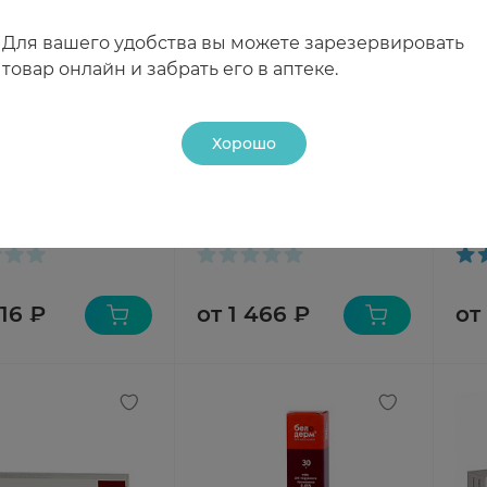
Для вашего удобства вы можете зарезервировать
товар онлайн и забрать его в аптеке.
етоксин+Тримекаин+Хлорамфеникол
Хорошо
икол
-С гель 15г
Далацин гель для наружн
Вид
применения 1% 30г N1
при
чии
В наличии
В н
616 ₽
от 1 466 ₽
от