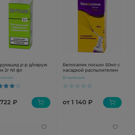
рукацид р-р д/наруж
Белосалик лосьон 50мл с
м 2г N1 фл
насадкой распылителем
аличии
В наличии
 722 ₽
от 1 140 ₽