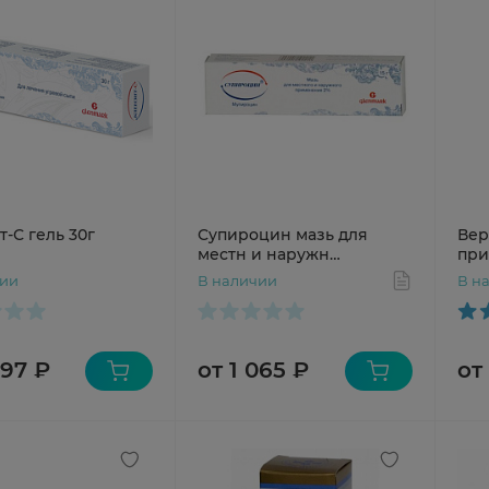
-С гель 30г
Супироцин мазь для
Вер
местн и наружн
при
применения 2% 15г N1
чии
В наличии
В н
туба
897 ₽
от 1 065 ₽
от