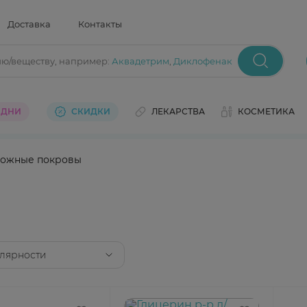
Доставка
Контакты
ию/веществу
, например:
Аквадетрим
,
Диклофенак
 ДНИ
СКИДКИ
ЛЕКАРСТВА
КОСМЕТИКА
ожные покровы
лярности