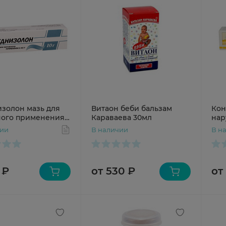
золон мазь для
Витаон беби бальзам
Кон
ого применения
Караваева 30мл
нар
Г N1
N1 
чии
В наличии
В н
 ₽
от 530 ₽
от 