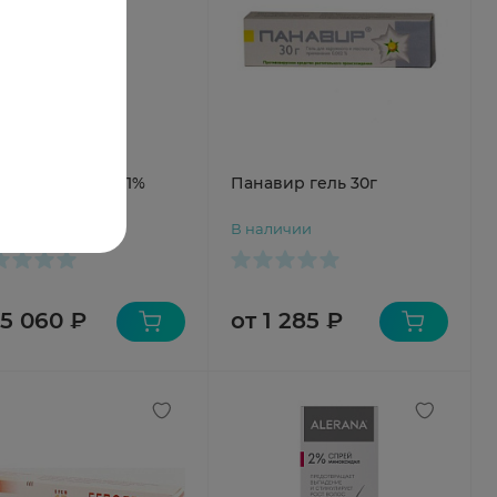
н-кап шампунь 1%
Панавир гель 30г
мл N1
аличии
В наличии
 5 060 ₽
от 1 285 ₽