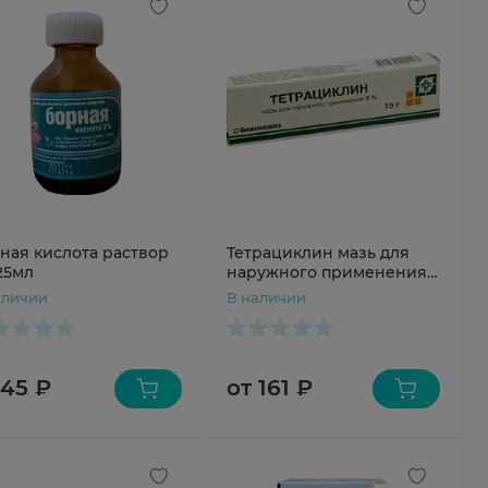
ная кислота раствор
Тетрациклин мазь для
25мл
наружного применения
3% 15г N1
аличии
В наличии
 45 ₽
от 161 ₽