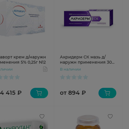
аворт крем д/наружн
Акридерм СК мазь д/
менения 5% 0,25г N12
наружн применения 30г
N1 туба
аличии
В наличии
 4 415 ₽
от 894 ₽