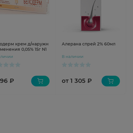
одерм крем д/наружн
Алерана спрей 2% 60мл
менения 0,05% 15г N1
аличии
В наличии
 96 ₽
от 1 305 ₽