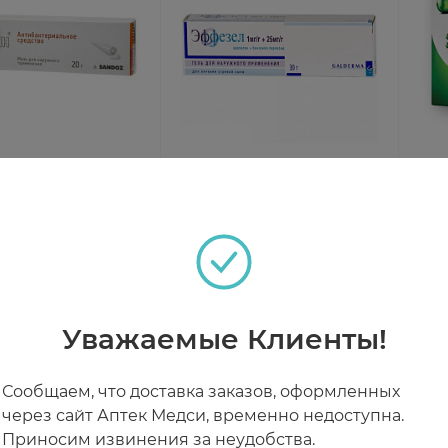
ин мазь д/наружн
Эффезел гель для
Акн
ения 20Г N1 туба
наружн применения 1Мг
N30
2,5% 30г N1 туба
чии
В наличии
В н
8 ₽
от 3 767 ₽
от
Уважаемые Клиенты!
Сообщаем, что доставка заказов, оформленных
через сайт Аптек Медси, временно недоступна.
Приносим извинения за неудобства.