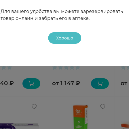
Для вашего удобства вы можете зарезервировать
товар онлайн и забрать его в аптеке.
етоксин+Тримекаин+Хлорамфеникол
Хорошо
икол
ан мазь д/наружн
Белосалик мазь 40г
Ски
ения 0,1% 50г N1
150
чии
В наличии
В н
840 ₽
от 1 147 ₽
от