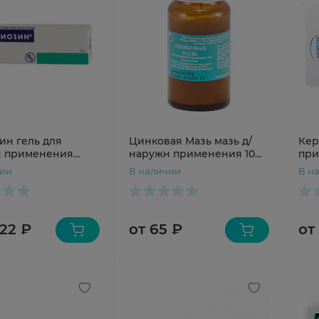
ин гель для
Цинковая Мазь мазь д/
Кер
н применения
наружн применения 10%
при
5г N1 туба
25г N1 бан
чии
В наличии
В н
222 ₽
от 65 ₽
от