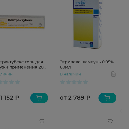
трактубекс гель для
Этривекс шампунь 0,05%
ужн применения 20Г
60мл
туба
аличии
В наличии
1 152 ₽
от 2 789 ₽