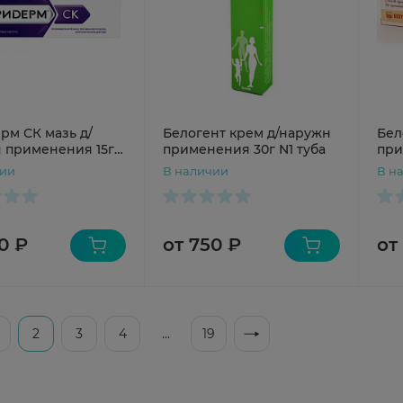
рм СК мазь д/
Белогент крем д/наружн
Бел
 применения 15г
применения 30г N1 туба
при
чии
В наличии
В н
0 ₽
от 750 ₽
от
2
3
4
...
19