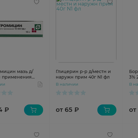
мицин мазь д/
Глицерин р-р д/местн и
Бор
н применения
наружн прим 40г N1 фл
3% 
/г 15г Биосинтез
чии
В наличии
В н
4 ₽
от 65 ₽
от