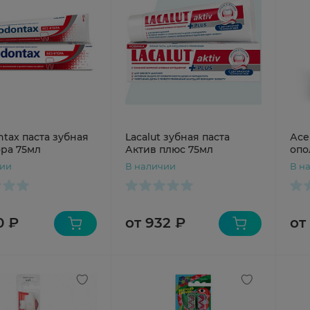
tax паста зубная
Lacalut зубная паста
Асе
ора 75мл
Актив плюс 75мл
опо
пол
чии
В наличии
В н
0 ₽
от 932 ₽
от