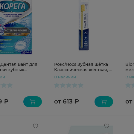
 Дентал Вайт для
Рокс/Rocs Зубная щётка
Bio
тки зубных
Класссическая жёсткая, 1
меж
ов таблетки
шт.
цил
чии
В наличии
В н
е N30
со 
№5
9 ₽
от 613 ₽
от 