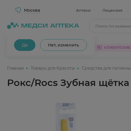
Москва
Аптеки
Лицензия
Поиск по назван
Ваш город Москва?
Да
Нет, изменить
КАТАЛОГ
АКЦИИ
КЛИЕНТСКИЕ
Главная
Товары для Красоты
Средства для гигиены
Рокс/Rocs Зубная щётка 