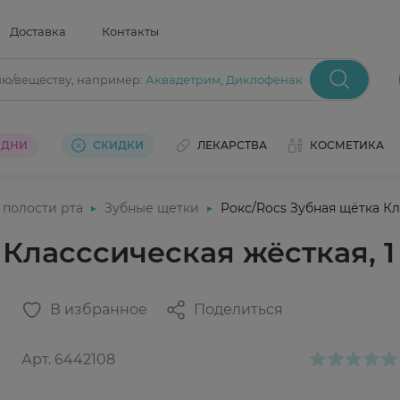
Доставка
Контакты
ию/веществу
, например:
Аквадетрим
,
Диклофенак
 ДНИ
СКИДКИ
ЛЕКАРСТВА
КОСМЕТИКА
 полости рта
Зубные щетки
Рокс/Rocs Зубная щётка Кла
Класссическая жёсткая, 1
В избранное
Поделиться
Арт.
6442108