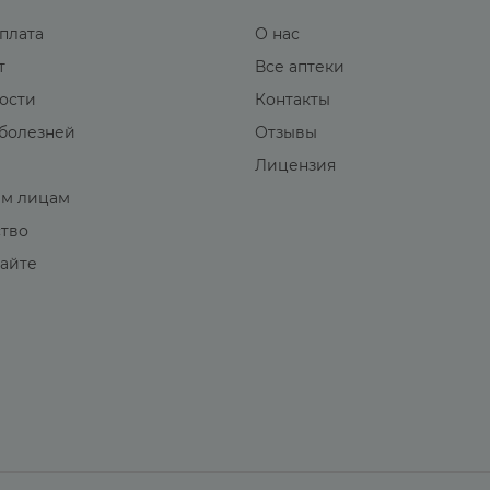
оплата
О нас
т
Все аптеки
вости
Контакты
болезней
Отзывы
Лицензия
м лицам
ство
сайте