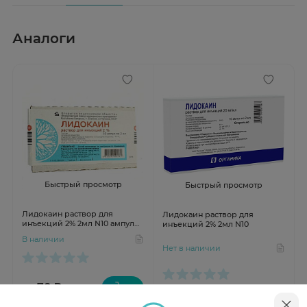
Аналоги
Быстрый просмотр
Быстрый просмотр
Лидокаин раствор для
Лидокаин раствор для
инъекций 2% 2мл N10 ампул
инъекций 2% 2мл N10
Борисовский Завод
В наличии
Нет в наличии
от 78 ₽