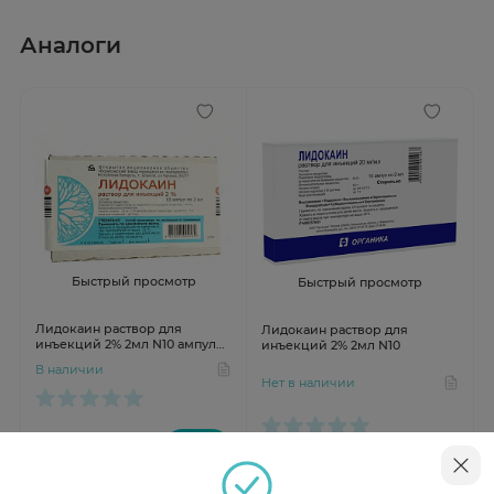
Аналоги
Быстрый просмотр
Быстрый просмотр
Лидокаин раствор для
Лидокаин раствор для
инъекций 2% 2мл N10 ампул
инъекций 2% 2мл N10
Борисовский Завод
В наличии
Нет в наличии
от 78 ₽