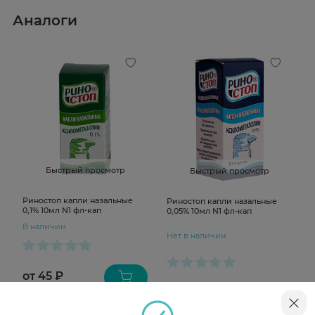
Аналоги
Быстрый просмотр
Быстрый просмотр
Риностоп капли назальные
Риностоп капли назальные
0,1% 10мл N1 фл-кап
0,05% 10мл N1 фл-кап
В наличии
Нет в наличии
от 45 ₽