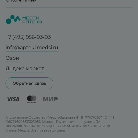
Здоровье
Вопрос-ответ
Красота
О нас
Статьи и новости
Медицинские товары
Все аптеки
Справочник болезней
Спорт и фитнес
Контакты
Гарантии
+7 (495) 956-03-03
Мама и малыш
Отзывы
Юридическим лицам
info@apteki.medsi.ru
Тревога и стресс
Лицензия
Сотрудничество
Здоровый сон
Озон
Реклама на сайте
Женская гигиена
Яндекс маркет
Карта сайта
Контактные линзы
Обратная связь
Бренды
Акционерное Общество «Медси-Здоровье»ИНН 7710703674 ОГРН
1087746008833123056, Москва, Грузинский переулок, д.3А
Лицензия: №Л042-01137-77/00166858 от 30.10.2018 г. 2011-2026 @
Аптеки.Медси. Все права защищены