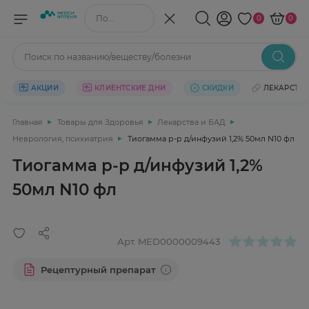
Поиск по названию/веществу
0
0
Поиск по названию/веществу/болезни
АКЦИИ
КЛИЕНТСКИЕ ДНИ
СКИДКИ
ЛЕКАРСТВ
Главная
Товары для Здоровья
Лекарства и БАД
Неврология, психиатрия
Тиогамма р-р д/инфузий 1,2% 50мл N10 фл
Тиогамма р-р д/инфузий 1,2%
50мл N10 фл
Арт.
MED0000009443
Рецептурный препарат