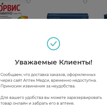
Иммуно таблетки
Лавомакс НЕО таблетки
Лав
25мг N6
п.п.о. 125мг N10
п.п.
Уважаемые Клиенты!
чии
В наличии
В н
Сообщаем, что доставка заказов, оформленных
через сайт Аптек Медси, временно недоступна.
0 ₽
от 1 071 ₽
от
Приносим извинения за неудобства.
Для вашего удобства вы можете зарезервировать
товар онлайн и забрать его в аптеке.