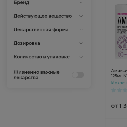
Бренд
Эвалар
Действующее вещество
Тилорон
Лекарственная форма
таблетки покрытые
Дозировка
пленочной оболочкой
125мг
Количество в упаковке
Показать все
60мг
6
Амиксин
Жизненно важные
Показать все
125мг N
10
лекарства
В нали
Показать все
от 1 