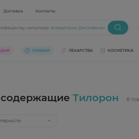
Доставка
Контакты
ию/веществу
, например:
Аквадетрим
,
Диклофенак
 ДНИ
СКИДКИ
ЛЕКАРСТВА
КОСМЕТИКА
, содержащие
Тилорон
лярности