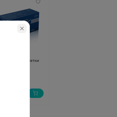
омакс НЕО таблетки
о. 125мг N6
аличии
 641 ₽