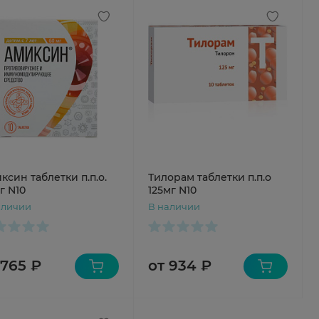
ксин таблетки п.п.о.
Тилорам таблетки п.п.о
г N10
125мг N10
аличии
В наличии
 765 ₽
от 934 ₽