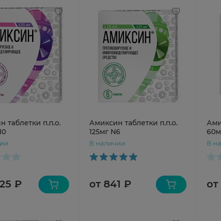
 таблетки п.п.о.
Амиксин таблетки п.п.о.
Ами
10
125мг N6
60м
чии
В наличии
В н
325 ₽
от 841 ₽
от