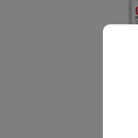
Орвис 
п.п.о. 1
В нали
от 60