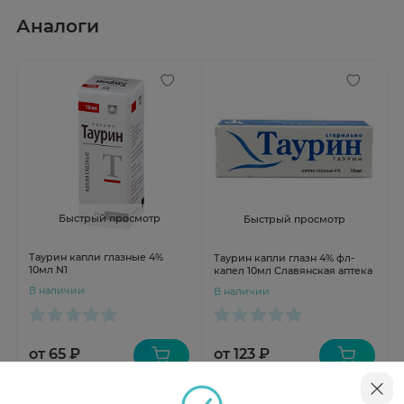
Аналоги
Быстрый просмотр
Быстрый просмотр
Таурин капли глазные 4%
Таурин капли глазн 4% фл-
10мл N1
капел 10мл Славянская аптека
В наличии
В наличии
от 65 ₽
от 123 ₽