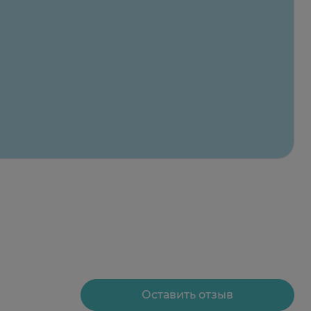
а 15-20 мин до назначения одного из местных
Оставить отзыв