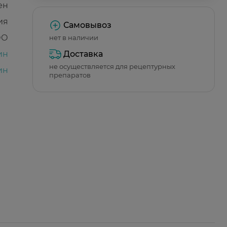
ен
ия
Самовывоз
ОО
нет в наличии
ин
Доставка
не осуществляется для рецептурных
ин
препаратов