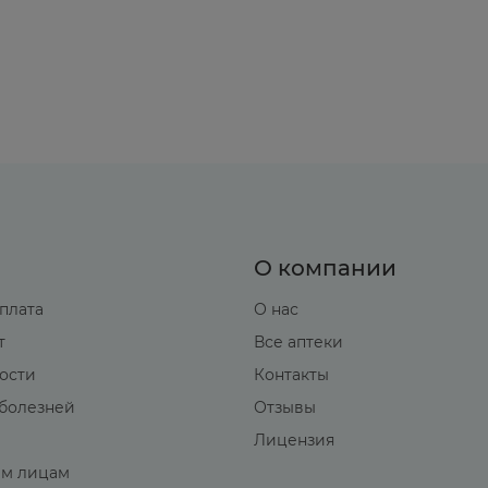
О компании
оплата
О нас
т
Все аптеки
вости
Контакты
болезней
Отзывы
Лицензия
м лицам