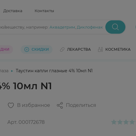
Доставка
Контакты
ию/веществу
, например:
Аквадетрим
,
Диклофенак
 ДНИ
СКИДКИ
ЛЕКАРСТВА
КОСМЕТИКА
лаза
Таустин капли глазные 4% 10мл N1
4% 10мл N1
В избранное
Поделиться
Арт.
000172678