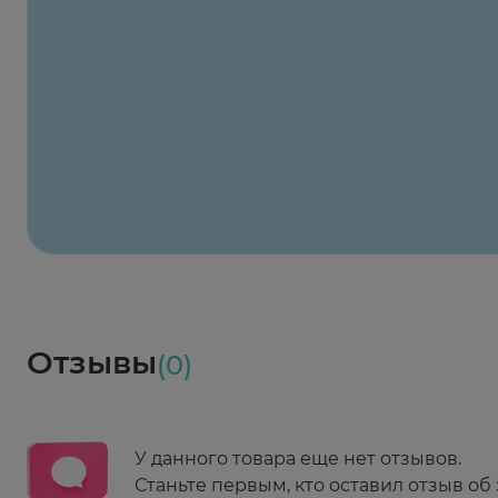
При
открытоугольной глаукоме
(в сочетании 
Заказать здесь
гипотензивных средств, в течение 6 недель 
Х2
Максавит
2 424 ₽
824 ₽
824 ₽
824 ₽
824 ₽
8
2-й Боткинский пр., 5, корп. 3
Пн-Пт 08:00 - 21:00
Сб,Вс 09:00-21:00
Выберите дату доставки
Весь заказ в наличии
сегодня
Заказать здесь
Доставка
Социалочка
Забрать весь заказ ~ 25 мая
Грузинский пер., 3А
Ежедневно 08:00 - 21:00
Отзывы
(0)
Заказать здесь
У данного товара еще нет отзывов.
Станьте первым, кто оставил отзыв об 