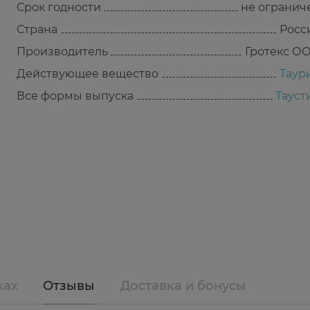
Срок годности
не огранич
Страна
Росс
Производитель
Гротекс О
Действующее вещество
Таур
Все формы выпуска
Тауст
ках
Отзывы
Доставка и бонусы