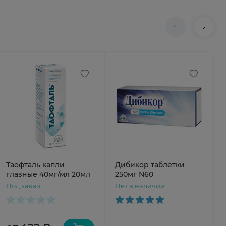
Таофталь капли
Дибикор таблетки
глазные 40мг/мл 20мл
250мг N60
Под заказ
Нет в наличии