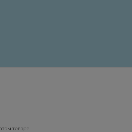
с бета-адреноблокаторами) по 1-2 капли 2 раза/сут з
с последующей отменой на 2 недели.
24 ₽
этом товаре!