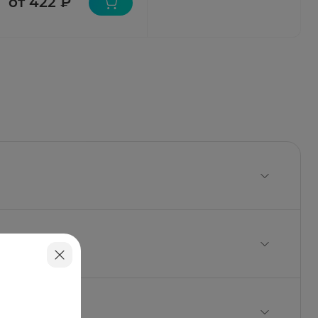
от 422 ₽
или хлористоводородной кислоты - до pH 4.0-