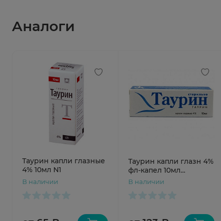
Аналоги
Таурин капли глазные
Таурин капли глазн 4%
4% 10мл N1
фл-капел 10мл
Славянская аптека
В наличии
В наличии