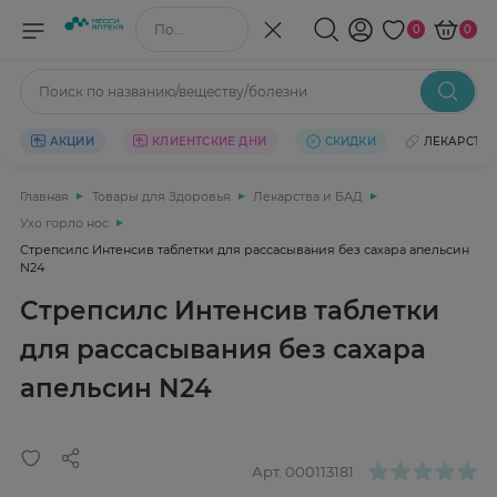
Поиск по названию/веществу
0
0
Поиск по названию/веществу/болезни
АКЦИИ
КЛИЕНТСКИЕ ДНИ
СКИДКИ
ЛЕКАРСТВ
Главная
Товары для Здоровья
Лекарства и БАД
Ухо горло нос
Стрепсилс Интенсив таблетки для рассасывания без сахара апельсин
N24
Стрепсилс Интенсив таблетки
для рассасывания без сахара
апельсин N24
Арт.
000113181