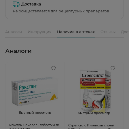
Доставка
не осуществляется для рецептурных препаратов
Аналоги
Инструкция
Наличие в аптеках
Отзывы
Дос
Аналоги
Быстрый просмотр
Быстрый просмотр
Ракстан-Сановель таблетки п/
Стрепсилс Интенсив спрей
о 100 мг №10