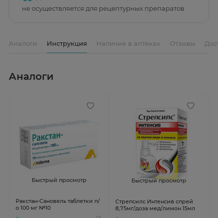
не осуществляется для рецептурных препаратов
Аналоги
Инструкция
Наличие в аптеках
Отзывы
Дос
Аналоги
Быстрый просмотр
Быстрый просмотр
Ракстан-Сановель таблетки п/
Стрепсилс Интенсив спрей
о 100 мг №10
8,75мг/доза мед/лимон 15мл