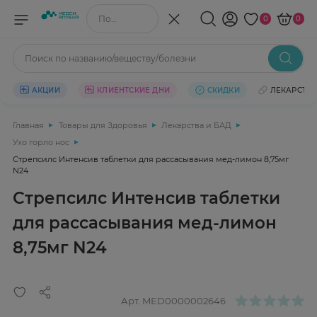
Поиск по названию/веществу
0
0
Поиск по названию/веществу/болезни
АКЦИИ
КЛИЕНТСКИЕ ДНИ
СКИДКИ
ЛЕКАРСТВ
Главная
Товары для Здоровья
Лекарства и БАД
Ухо горло нос
Стрепсилс Интенсив таблетки для рассасывания мед-лимон 8,75мг
N24
Стрепсилс Интенсив таблетки
для рассасывания мед-лимон
8,75мг N24
Арт.
MED0000002646