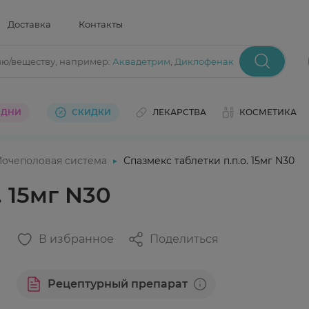
Доставка
Контакты
ию/веществу
, например:
Аквадетрим
,
Диклофенак
 ДНИ
СКИДКИ
ЛЕКАРСТВА
КОСМЕТИКА
очеполовая система
Спазмекс таблетки п.п.о. 15мг N30
. 15мг N30
В избранное
Поделиться
Рецептурный препарат