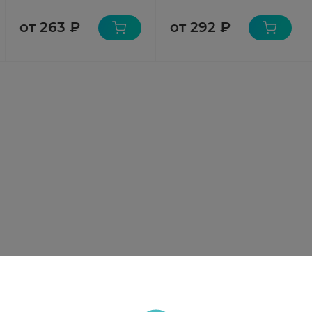
от 263 ₽
от 292 ₽
г.