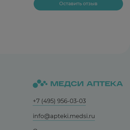
Оставить отзыв
рок тахиаритмия, гипертензивный криз.
в животе; нечасто - диарея, вздутие живота;
+7 (495) 956-03-03
дко - задержка мочи.
info@apteki.medsi.ru
 трансаминаз.