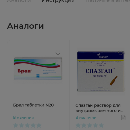
Аналоги
Инструкция
Наличие в апте
Аналоги
Брал таблетки N20
Спазган раствор для
внутримышечного и
внутривенного
В наличии
В наличии
введения ампулы 5 мл
N5