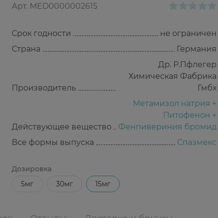
Арт.
MED0000002615
Срок годности
не ограничен
Страна
Германия
Др. Р.Пфлегер
Химическая Фабрика
Производитель
Гмбх
Метамизол натрия +
Питофенон +
Действующее вещество
Фенпивериния бромид
Все формы выпуска
Спазмекс
Дозировка
5мг
30мг
15мг