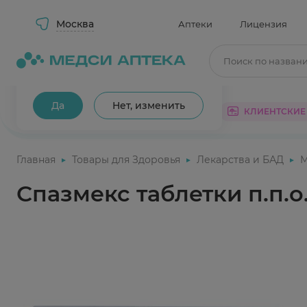
Москва
Аптеки
Лицензия
Поиск по назван
Ваш город Москва?
Да
Нет, изменить
КАТАЛОГ
АКЦИИ
КЛИЕНТСКИЕ
Главная
Товары для Здоровья
Лекарства и БАД
М
Спазмекс таблетки п.п.о