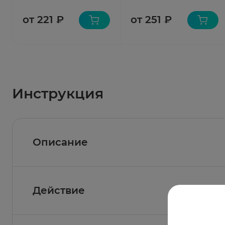
от 221 ₽
от 251 ₽
Инструкция
Описание
Действие
Состав
Действующее вещество:
троспия хлорид - 15 м