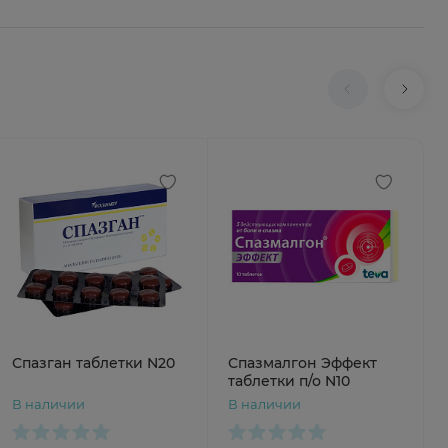
Спазган таблетки N20
Спазмалгон Эффект
таблетки п/о N10
В наличии
В наличии