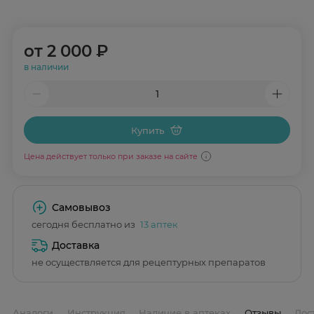
от
2 000 ₽
в наличии
Купить
Цена действует только при заказе на сайте
Самовывоз
сегодня бесплатно из
13 аптек
Доставка
не осуществляется для рецептурных препаратов
Аналоги
Инструкция
Наличие в аптеках
Отзывы
Дос