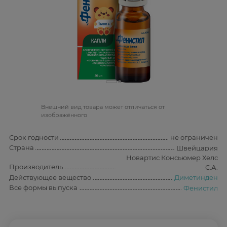
Bнешний вид товара может отличаться от
изображённого
Срок годности
не ограничен
Страна
Швейцария
Новартис Консьюмер Хелс
Производитель
С.А.
Действующее вещество
Диметинден
Все формы выпуска
Фенистил