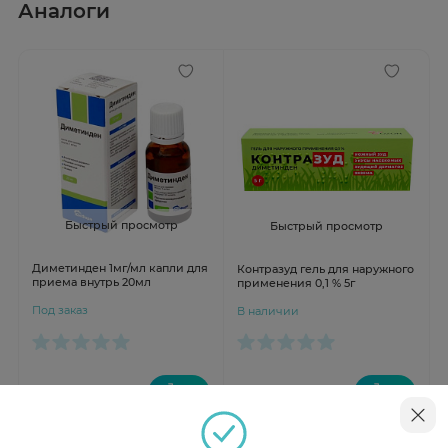
Аналоги
Быстрый просмотр
Быстрый просмотр
Диметинден 1мг/мл капли для
Контразуд гель для наружного
приема внутрь 20мл
применения 0,1 % 5г
Под заказ
В наличии
от 531 ₽
от 599 ₽