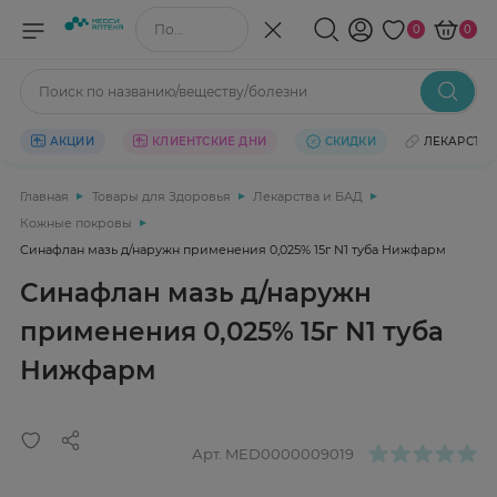
Поиск по названию/веществу
0
0
Поиск по названию/веществу/болезни
АКЦИИ
КЛИЕНТСКИЕ ДНИ
СКИДКИ
ЛЕКАРСТВ
Главная
Товары для Здоровья
Лекарства и БАД
Кожные покровы
Синафлан мазь д/наружн применения 0,025% 15г N1 туба Нижфарм
Синафлан мазь д/наружн
применения 0,025% 15г N1 туба
Нижфарм
Арт.
MED0000009019