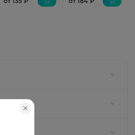
от 135 ₽
от 184 ₽
ин.