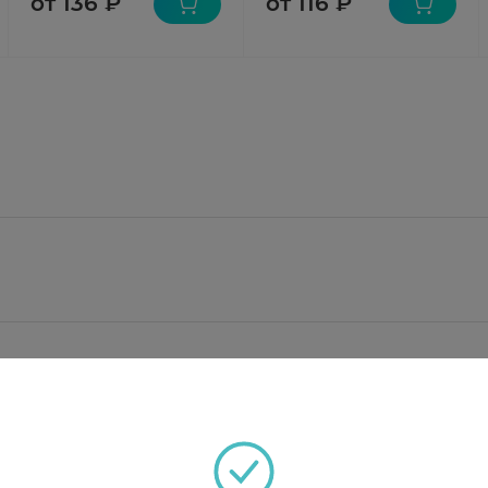
от 136 ₽
от 116 ₽
;
, вазелин медицинский, ланолин безводный, церез