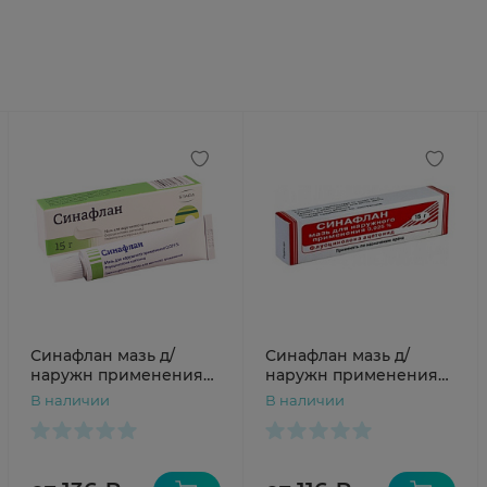
Синафлан мазь д/
Синафлан мазь д/
наружн применения
наружн применения
0,025% 15г N1 туба
0,025% 15г N1 туба
В наличии
В наличии
Биохимик
Муромский ПЗ