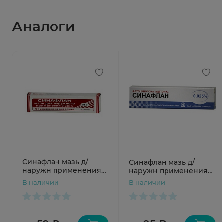
Аналоги
Синафлан мазь д/
Синафлан мазь д/
наружн применения
наружн применения
0,025% 10Г N1 туба
0,025% 10Г N1 туба
В наличии
В наличии
Муромский ПЗ
Алтайвитамины