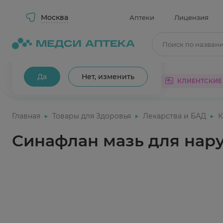
Москва
Аптеки
Лицензия
Поиск по назван
Ваш город Москва?
Да
Нет, изменить
КАТАЛОГ
АКЦИИ
КЛИЕНТСКИЕ
Главная
Товары для Здоровья
Лекарства и БАД
К
Синафлан мазь для нар