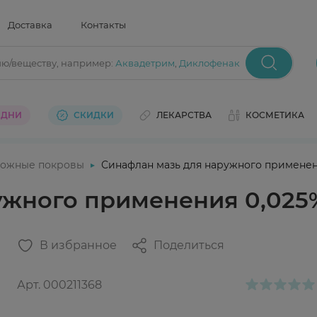
Доставка
Контакты
ию/веществу
, например:
Аквадетрим
,
Диклофенак
 ДНИ
СКИДКИ
ЛЕКАРСТВА
КОСМЕТИКА
ожные покровы
Синафлан мазь для наружного применен
ужного применения 0,025
В избранное
Поделиться
Арт.
000211368