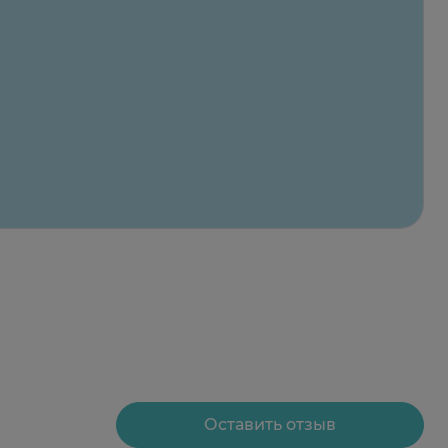
зов.
га.
Оставить отзыв