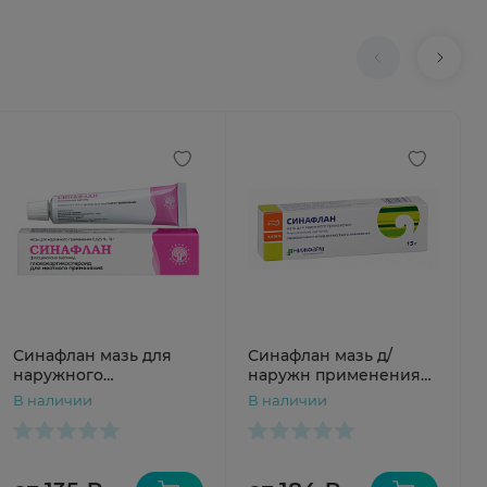
Синафлан мазь для
Синафлан мазь д/
наружного
наружн применения
применения 0,025% 15г
0,025% 15г N1 туба
В наличии
В наличии
Зеленая Дубрава
Нижфарм