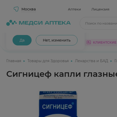
Москва
Аптеки
Лицензия
Поиск по назван
Ваш город Москва?
Да
Нет, изменить
КАТАЛОГ
АКЦИИ
КЛИЕНТСКИЕ
Главная
Товары для Здоровья
Лекарства и БАД
Г
Сигницеф капли глазные