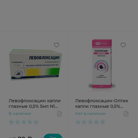
Левофлоксацин капли
Левофлоксацин-Оптик
глазные 0,5% 5мл N1
капли глазные 0,5%
Белмедпрепараты
5мл N1
В наличии
Нет в наличии