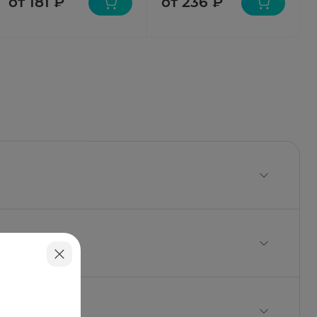
от 181 ₽
от 236 ₽
, кислота хлористоводородная, вода для