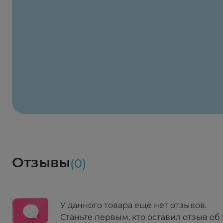
Заказать здесь
Х2
Максавит
2 424 ₽
824 ₽
824 ₽
824 ₽
824 ₽
8
2-й Боткинский пр., 5, корп. 3
Пн-Пт 08:00 - 21:00
Сб,Вс 09:00-21:00
Выберите дату доставки
Весь заказ в наличии
сегодня
Заказать здесь
Доставка
Социалочка
Забрать весь заказ ~ 25 мая
Грузинский пер., 3А
Ежедневно 08:00 - 21:00
Отзывы
(0)
Заказать здесь
У данного товара еще нет отзывов.
Станьте первым, кто оставил отзыв об 