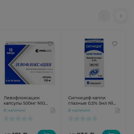
Левофлоксацин
Сигницеф капли
капсулы 500мг N10
глазные 0,5% 5мл N1
Производство
фл-кап
В наличии
В наличии
Медикаментов