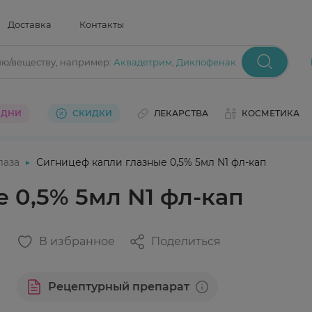
Доставка
Контакты
ию/веществу
, например:
Аквадетрим
,
Диклофенак
 ДНИ
СКИДКИ
ЛЕКАРСТВА
КОСМЕТИКА
лаза
Сигницеф капли глазные 0,5% 5мл N1 фл-кап
 0,5% 5мл N1 фл-кап
В избранное
Поделиться
Рецептурный препарат