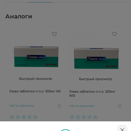
Аналоги
Быстрый просмотр
Быстрый просмотр
Глево таблетки п.п.о. 500мг N5
Глево таблетки п.п.о. 500мг
N10
Нет в наличии
Нет в наличии