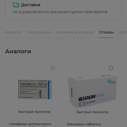
Доставка
не осуществляется для рецептурных препаратов
Аналоги
Инструкция
Наличие в аптеках
Отзывы
Дос
Аналоги
Быстрый просмотр
Быстрый просмотр
Салофальк суппозитории
Месалазин таблетки