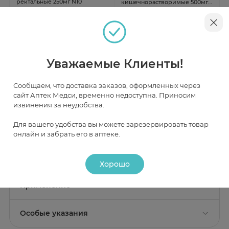
ректальные 250мг N10
кишечнорастворимые 500мг
N50 Озон
В наличии
В наличии
от 407 ₽
от 658 ₽
Уважаемые Клиенты!
Сообщаем, что доставка заказов, оформленных через
Инструкция
сайт Аптек Медси, временно недоступна. Приносим
извинения за неудобства.
Для вашего удобства вы можете зарезервировать товар
Описание
онлайн и забрать его в аптеке.
Действие
Хорошо
Состав
Активное вещество:
месалазин 500 мг;
Фармакологическое действие
Применение
Салофальк - противовоспалительное.
Вспомогательные вещества:
докузат натрия; жир
Показание к применению
твердый; цетиловый спирт.
Фармакодинамика
Особые указания
Обострение дистальных форм язвенного колита
средней и легкой степени тяжести; поддержание
Условия и сроки хранения