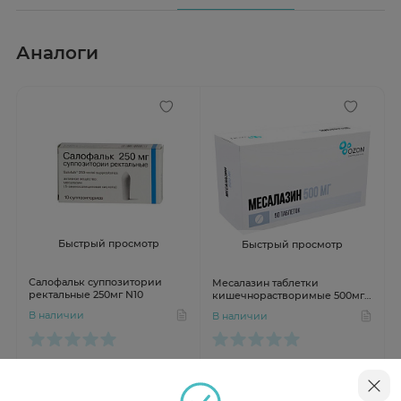
Аналоги
Быстрый просмотр
Быстрый просмотр
Салофальк суппозитории
Месалазин таблетки
ректальные 250мг N10
кишечнорастворимые 500мг
N50 Озон
В наличии
В наличии
от 407 ₽
от 640 ₽