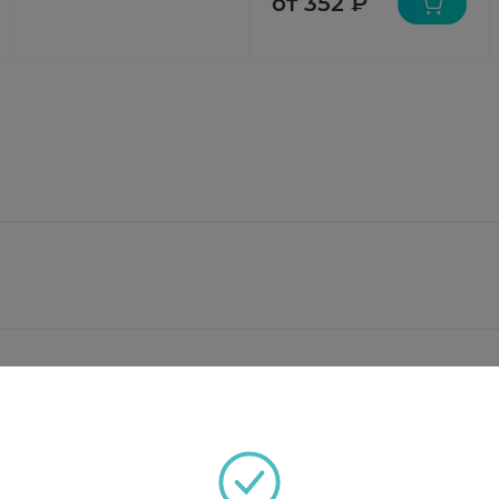
от 352 ₽
 мг, что соответствует содержанию розувастатина 5 м
рат, целлюлоза микрокристаллическая, кальция гид