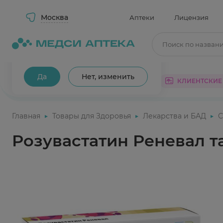
Москва
Аптеки
Лицензия
Поиск по назван
Ваш город Москва?
Да
Нет, изменить
КАТАЛОГ
АКЦИИ
КЛИЕНТСКИЕ
Главная
Товары для Здоровья
Лекарства и БАД
С
Розувастатин Реневал та