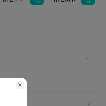
от 412 ₽
от 439 ₽
г;
рофосфата дигидрат, кросповидон, магния