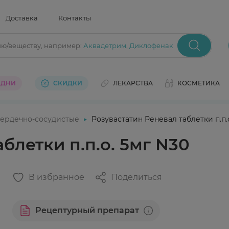
Доставка
Контакты
ию/веществу
, например:
Аквадетрим
,
Диклофенак
 ДНИ
СКИДКИ
ЛЕКАРСТВА
КОСМЕТИКА
ердечно-сосудистые
Розувастатин Реневал таблетки п.п.
блетки п.п.о. 5мг N30
В избранное
Поделиться
Рецептурный препарат