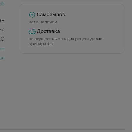
Самовывоз
ен
нет в наличии
ия
Доставка
АО
не осуществляется для рецептурных
препаратов
ин
ал