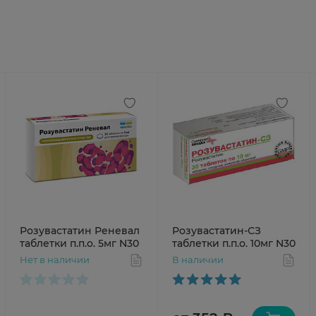
Розувастатин Реневал
Розувастатин-СЗ
таблетки п.п.о. 5мг N30
таблетки п.п.о. 10мг N30
Нет в наличии
В наличии